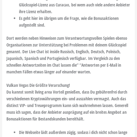
Glücksspiel-Lizenz aus Curacao, bei wem auch viele andere Anbieter
ihre Lizenz erhalten.
Es geht hier im übrigen um die Frage, wie die Bonusaktionen
aufgestellt sind.
Dort werden neben Hinweisen zum Verantwortungsvollen Spielen ebenso
Organisationen zur Unterstützung bei Problemen mit deinem Glücksspiel
genannt. Der Live Chat ist inside Russisch, Englisch, Deutsch, Polnisch,
Japanisch, Spanisch und Portugiesisch verfügbar. Im Vergleich zu den
schnellen Antwortzeiten im Chat lassen die” “Antworten per E-Mail in
manchen Fällen etwas länger auf einander warten.
Vulkan Vegas Die Größte Verarschung!
Du kannst somit living area Vorteil genießen, dass Du gebührenfrei durch
verschiedenen Kryptowährungen ein- und auszahlen vermagst. Auch das
distinct VIP- und Treueprogramm kann sich wahrnehmen lassen. Generell
muss ich sagen, dass der Anbieter ausprägung auf ein breites Angebot an
Bonusaktionen für Bestandskunden bereithält.
Die Webseite lädt außerdem zügig, sodass i dich nicht schon lange