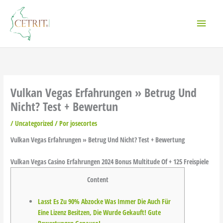
Ir
Menú
al
contenido
princi
Vulkan Vegas Erfahrungen » Betrug Und
Nicht? Test + Bewertun
/
Uncategorized
/ Por
josecortes
Vulkan Vegas Erfahrungen » Betrug Und Nicht? Test + Bewertung
Vulkan Vegas Casino Erfahrungen 2024 Bonus Multitude Of + 125 Freispiele
Content
Lasst Es Zu 90% Abzocke Was Immer Die Auch Für
Eine Lizenz Besitzen, Die Wurde Gekauft! Gute