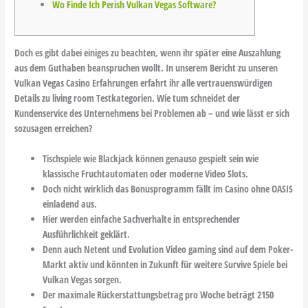
Wo Finde Ich Perish Vulkan Vegas Software?
Doch es gibt dabei einiges zu beachten, wenn ihr später eine Auszahlung
aus dem Guthaben beanspruchen wollt. In unserem Bericht zu unseren
Vulkan Vegas Casino Erfahrungen erfahrt ihr alle vertrauenswürdigen
Details zu living room Testkategorien. Wie tum schneidet der
Kundenservice des Unternehmens bei Problemen ab – und wie lässt er sich
sozusagen erreichen?
Tischspiele wie Blackjack können genauso gespielt sein wie
klassische Fruchtautomaten oder moderne Video Slots.
Doch nicht wirklich das Bonusprogramm fällt im Casino ohne OASIS
einladend aus.
Hier werden einfache Sachverhalte in entsprechender
Ausführlichkeit geklärt.
Denn auch Netent und Evolution Video gaming sind auf dem Poker-
Markt aktiv und könnten in Zukunft für weitere Survive Spiele bei
Vulkan Vegas sorgen.
Der maximale Rückerstattungsbetrag pro Woche beträgt 2150