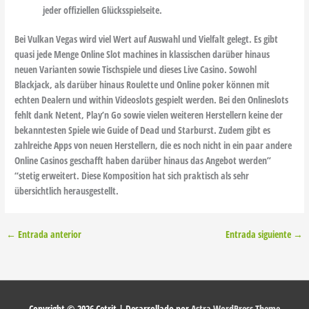
jeder offiziellen Glücksspielseite.
Bei Vulkan Vegas wird viel Wert auf Auswahl und Vielfalt gelegt. Es gibt
quasi jede Menge Online Slot machines in klassischen darüber hinaus
neuen Varianten sowie Tischspiele und dieses Live Casino. Sowohl
Blackjack, als darüber hinaus Roulette und Online poker können mit
echten Dealern und within Videoslots gespielt werden. Bei den Onlineslots
fehlt dank Netent, Play’n Go sowie vielen weiteren Herstellern keine der
bekanntesten Spiele wie Guide of Dead und Starburst. Zudem gibt es
zahlreiche Apps von neuen Herstellern, die es noch nicht in ein paar andere
Online Casinos geschafft haben darüber hinaus das Angebot werden”
“stetig erweitert. Diese Komposition hat sich praktisch als sehr
übersichtlich herausgestellt.
←
Entrada anterior
Entrada siguiente
→
Copyright © 2026
Cetrit
| Desarrollado por
Astra WordPress Theme