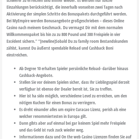
schwerer zu erreichen sind immer wieder. Es werden nur solche
Einzahlungen berücksichtigt, die innerhalb vonseiten zwei Tagen nach
Aktivierung der simplen Schritte des Bonuspakets durchgeführt werden.
Bei MyEmpire werden Bonusangebote großgeschrieben – dieses Online
Casino nach meinem Geschmack. Du vermagst Dir mit dem normalen
Willkommenspaket bis hin zu zu 800 Pound und 300 Freispiele in vier
Excédent sichern.” “[newline]Sobald Du zu family room Bestandskunden
zählst, kannst Du äußerst spendable Reload und Cashback Boni
einstreichen.
Ab Degree 10 erhalten Spieler persönliche Reload- darüber hinaus
Cashback-Angebote.
Stellen Sie vor deinem Spielen sicher, dass Ihr Lieblingsspiel derzeit
verfügbar ist ebenso der Dealer bereit ist, Sie zu treffen.
Hier ist ha sido möglich, verschiedene Level zu erreichen, um den
nötigen Kuchen für einen Bonus zu verringern.
Es dreht einander alles um expire Curacao Lizenz, perish als eine
welcher renommiertesten in Europa gilt.
Dann gibts aber auf einmal bei gar keinem Spiel mehr Freispiele
und das Geld ist ruck zuck wieder weg.
Informationen dazu und On the web Casino Lizenzen finden Sie auf