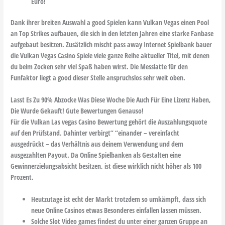
Euro!
Dank ihrer breiten Auswahl a good Spielen kann Vulkan Vegas einen Pool
an Top Strikes aufbauen, die sich in den letzten Jahren eine starke Fanbase
aufgebaut besitzen. Zusätzlich mischt pass away Internet Spielbank bauer
die Vulkan Vegas Casino Spiele viele ganze Reihe aktueller Titel, mit denen
du beim Zocken sehr viel Spaß haben wirst. Die Messlatte für den
Funfaktor liegt a good dieser Stelle anspruchslos sehr weit oben.
Lasst Es Zu 90% Abzocke Was Diese Woche Die Auch Für Eine Lizenz Haben,
Die Wurde Gekauft! Gute Bewertungen Genauso!
Für die Vulkan Las vegas Casino Bewertung gehört die Auszahlungsquote
auf den Prüfstand. Dahinter verbirgt” “einander – vereinfacht
ausgedrückt – das Verhältnis aus deinem Verwendung und dem
ausgezahlten Payout. Da Online Spielbanken als Gestalten eine
Gewinnerzielungsabsicht besitzen, ist diese wirklich nicht höher als 100
Prozent.
Heutzutage ist echt der Markt trotzdem so umkämpft, dass sich
neue Online Casinos etwas Besonderes einfallen lassen müssen.
Solche Slot Video games findest du unter einer ganzen Gruppe an