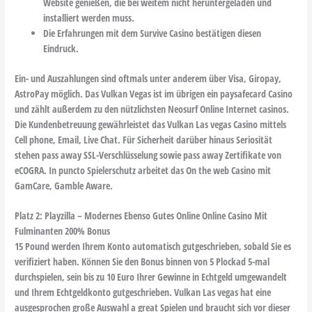
Website genießen, die bei weitem nicht heruntergeladen und
installiert werden muss.
Die Erfahrungen mit dem Survive Casino bestätigen diesen
Eindruck.
Ein- und Auszahlungen sind oftmals unter anderem über Visa, Giropay,
AstroPay möglich. Das Vulkan Vegas ist im übrigen ein paysafecard Casino
und zählt außerdem zu den nützlichsten Neosurf Online Internet casinos.
Die Kundenbetreuung gewährleistet das Vulkan Las vegas Casino mittels
Cell phone, Email, Live Chat. Für Sicherheit darüber hinaus Seriosität
stehen pass away SSL-Verschlüsselung sowie pass away Zertifikate von
eCOGRA. In puncto Spielerschutz arbeitet das On the web Casino mit
GamCare, Gamble Aware.
Platz 2: Playzilla – Modernes Ebenso Gutes Online Online Casino Mit
Fulminanten 200% Bonus
15 Pound werden Ihrem Konto automatisch gutgeschrieben, sobald Sie es
verifiziert haben. Können Sie den Bonus binnen von 5 Plockad 5-mal
durchspielen, sein bis zu 10 Euro Ihrer Gewinne in Echtgeld umgewandelt
und Ihrem Echtgeldkonto gutgeschrieben. Vulkan Las vegas hat eine
ausgesprochen große Auswahl a great Spielen und braucht sich vor dieser