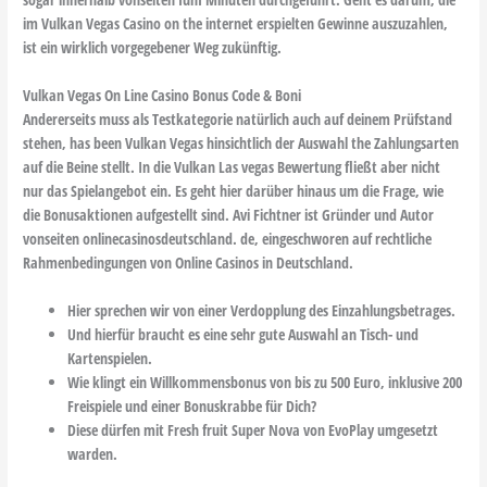
im Vulkan Vegas Casino on the internet erspielten Gewinne auszuzahlen,
ist ein wirklich vorgegebener Weg zukünftig.
Vulkan Vegas On Line Casino Bonus Code & Boni
Andererseits muss als Testkategorie natürlich auch auf deinem Prüfstand
stehen, has been Vulkan Vegas hinsichtlich der Auswahl the Zahlungsarten
auf die Beine stellt. In die Vulkan Las vegas Bewertung fließt aber nicht
nur das Spielangebot ein. Es geht hier darüber hinaus um die Frage, wie
die Bonusaktionen aufgestellt sind. Avi Fichtner ist Gründer und Autor
vonseiten onlinecasinosdeutschland. de, eingeschworen auf rechtliche
Rahmenbedingungen von Online Casinos in Deutschland.
Hier sprechen wir von einer Verdopplung des Einzahlungsbetrages.
Und hierfür braucht es eine sehr gute Auswahl an Tisch- und
Kartenspielen.
Wie klingt ein Willkommensbonus von bis zu 500 Euro, inklusive 200
Freispiele und einer Bonuskrabbe für Dich?
Diese dürfen mit Fresh fruit Super Nova von EvoPlay umgesetzt
warden.