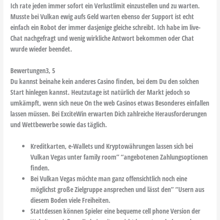
Ich rate jeden immer sofort ein Verlustlimit einzustellen und zu warten.
Musste bei Vulkan ewig aufs Geld warten ebenso der Support ist echt
einfach ein Robot der immer dasjenige gleiche schreibt. Ich habe im live-
Chat nachgefragt und wenig wirkliche Antwort bekommen oder Chat
wurde wieder beendet.
Bewertungen3, 5
Du kannst beinahe kein anderes Casino finden, bei dem Du den solchen
Start hinlegen kannst. Heutzutage ist natürlich der Markt jedoch so
umkämpft, wenn sich neue On the web Casinos etwas Besonderes einfallen
lassen müssen. Bei ExciteWin erwarten Dich zahlreiche Herausforderungen
und Wettbewerbe sowie das täglich.
Kreditkarten, e-Wallets und Kryptowährungen lassen sich bei
Vulkan Vegas unter family room” “angebotenen Zahlungsoptionen
finden.
Bei Vulkan Vegas möchte man ganz offensichtlich noch eine
möglichst große Zielgruppe ansprechen und lässt den” “Usern aus
diesem Boden viele Freiheiten.
Stattdessen können Spieler eine bequeme cell phone Version der