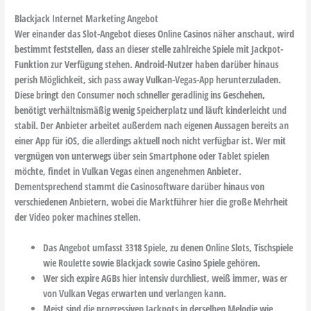
Blackjack Internet Marketing Angebot
Wer einander das Slot-Angebot dieses Online Casinos näher anschaut, wird
bestimmt feststellen, dass an dieser stelle zahlreiche Spiele mit Jackpot-
Funktion zur Verfügung stehen. Android-Nutzer haben darüber hinaus
perish Möglichkeit, sich pass away Vulkan-Vegas-App herunterzuladen.
Diese bringt den Consumer noch schneller geradlinig ins Geschehen,
benötigt verhältnismäßig wenig Speicherplatz und läuft kinderleicht und
stabil. Der Anbieter arbeitet außerdem nach eigenen Aussagen bereits an
einer App für iOS, die allerdings aktuell noch nicht verfügbar ist. Wer mit
vergnügen von unterwegs über sein Smartphone oder Tablet spielen
möchte, findet in Vulkan Vegas einen angenehmen Anbieter.
Dementsprechend stammt die Casinosoftware darüber hinaus von
verschiedenen Anbietern, wobei die Marktführer hier die große Mehrheit
der Video poker machines stellen.
Das Angebot umfasst 3318 Spiele, zu denen Online Slots, Tischspiele
wie Roulette sowie Blackjack sowie Casino Spiele gehören.
Wer sich expire AGBs hier intensiv durchliest, weiß immer, was er
von Vulkan Vegas erwarten und verlangen kann.
Meist sind die progressiven Jackpots in derselben Melodie wie