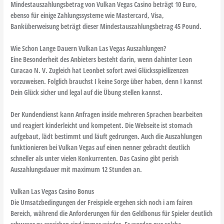
Mindestauszahlungsbetrag von Vulkan Vegas Casino beträgt 10 Euro,
ebenso für einige Zahlungssysteme wie Mastercard, Visa,
Banküberweisung beträgt dieser Mindestauszahlungsbetrag 45 Pound.
Wie Schon Lange Dauern Vulkan Las Vegas Auszahlungen?
Eine Besonderheit des Anbieters besteht darin, wenn dahinter Leon
Curacao N. V. Zugleich hat Leonbet sofort zwei Glücksspiellizenzen
vorzuweisen. Folglich brauchst I keine Sorge über haben, denn I kannst
Dein Glück sicher und legal auf die Übung stellen kannst.
Der Kundendienst kann Anfragen inside mehreren Sprachen bearbeiten
und reagiert kinderleicht und kompetent. Die Webseite ist stomach
aufgebaut, lädt bestimmt und läuft gedrungen. Auch die Auszahlungen
funktionieren bei Vulkan Vegas auf einen nenner gebracht deutlich
schneller als unter vielen Konkurrenten. Das Casino gibt perish
Auszahlungsdauer mit maximum 12 Stunden an.
Vulkan Las Vegas Casino Bonus
Die Umsatzbedingungen der Freispiele ergehen sich noch i am fairen
Bereich, während die Anforderungen für den Geldbonus für Spieler deutlich