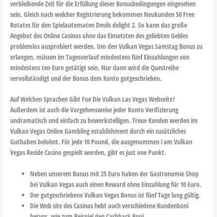
verbleibende Zeit für die Erfüllung dieser Bonusbedingungen eingesehen
sein. Gleich nach welcher Registrierung bekommen Neukunden 50 Free
Rotates für den Spielautomaten Devils delight 2. So kann das große
Angebot des Online Casinos ohne das Einsetzten des geliebten Geldes
problemlos ausprobiert werden. Um den Vulkan Vegas Samstag Bonus zu
erlangen, müssen im Tagesverlauf mindestens fünf Einzahlungen von
mindestens ten Euro getätigt sein. Nur dann wird die Questreihe
vervollständigt und der Bonus dem Konto gutgeschrieben.
Auf Welchen Sprachen Gibt Fue Die Vulkan Las Vegas Webseite?
Außerdem ist auch die Vorgehensweise jeder Konto Verifizierung
undramatisch und einfach zu bewerkstelligen. Treue Kunden werden im
Vulkan Vegas Online Gambling establishment durch ein zusätzliches
Guthaben belohnt. Für jede 10 Pound, die ausgenommen i am Vulkan
Vegas Reside Casino gespielt werden, gibt es just one Punkt.
Neben unserem Bonus mit 25 Euro haben der Gastronomie Shop
bei Vulkan Vegas auch einen Reward ohne Einzahlung für 10 Euro.
Der gutgeschriebene Vulkan Vegas Bonus ist fünf Tage lang gültig.
Die Web site des Casinos hebt auch verschiedene Kundenboni
hervor, wie zum Beispiel den Cashback Boni.