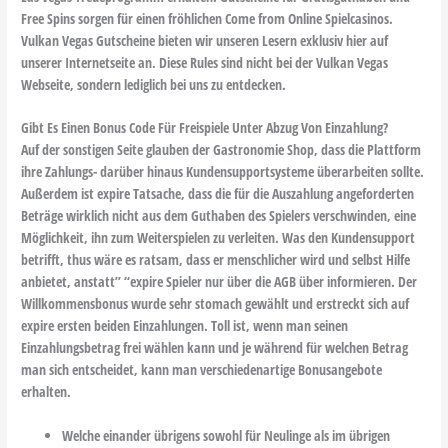
Free Spins sorgen für einen fröhlichen Come from Online Spielcasinos.
Vulkan Vegas Gutscheine bieten wir unseren Lesern exklusiv hier auf
unserer Internetseite an. Diese Rules sind nicht bei der Vulkan Vegas
Webseite, sondern lediglich bei uns zu entdecken.
Gibt Es Einen Bonus Code Für Freispiele Unter Abzug Von Einzahlung?
Auf der sonstigen Seite glauben der Gastronomie Shop, dass die Plattform
ihre Zahlungs- darüber hinaus Kundensupportsysteme überarbeiten sollte.
Außerdem ist expire Tatsache, dass die für die Auszahlung angeforderten
Beträge wirklich nicht aus dem Guthaben des Spielers verschwinden, eine
Möglichkeit, ihn zum Weiterspielen zu verleiten. Was den Kundensupport
betrifft, thus wäre es ratsam, dass er menschlicher wird und selbst Hilfe
anbietet, anstatt” “expire Spieler nur über die AGB über informieren. Der
Willkommensbonus wurde sehr stomach gewählt und erstreckt sich auf
expire ersten beiden Einzahlungen. Toll ist, wenn man seinen
Einzahlungsbetrag frei wählen kann und je während für welchen Betrag
man sich entscheidet, kann man verschiedenartige Bonusangebote
erhalten.
Welche einander übrigens sowohl für Neulinge als im übrigen