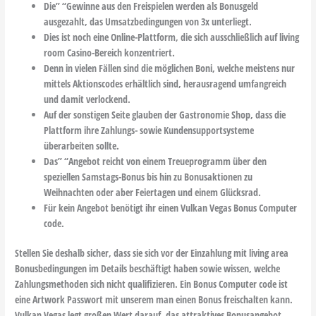
Die” “Gewinne aus den Freispielen werden als Bonusgeld
ausgezahlt, das Umsatzbedingungen von 3x unterliegt.
Dies ist noch eine Online-Plattform, die sich ausschließlich auf living
room Casino-Bereich konzentriert.
Denn in vielen Fällen sind die möglichen Boni, welche meistens nur
mittels Aktionscodes erhältlich sind, herausragend umfangreich
und damit verlockend.
Auf der sonstigen Seite glauben der Gastronomie Shop, dass die
Plattform ihre Zahlungs- sowie Kundensupportsysteme
überarbeiten sollte.
Das” “Angebot reicht von einem Treueprogramm über den
speziellen Samstags-Bonus bis hin zu Bonusaktionen zu
Weihnachten oder aber Feiertagen und einem Glücksrad.
Für kein Angebot benötigt ihr einen Vulkan Vegas Bonus Computer
code.
Stellen Sie deshalb sicher, dass sie sich vor der Einzahlung mit living area
Bonusbedingungen im Details beschäftigt haben sowie wissen, welche
Zahlungsmethoden sich nicht qualifizieren. Ein Bonus Computer code ist
eine Artwork Passwort mit unserem man einen Bonus freischalten kann.
Vulkan Vegas legt großen Wert darauf, das attraktives Bonusangebot