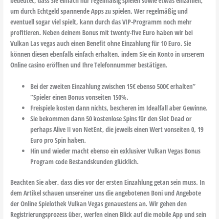
bedeutet, dass Sie einfach nur regelmäßig spielen sowie etwas einzahlen,
um durch Echtgeld spannende Apps zu spielen. Wer regelmäßig und
eventuell sogar viel spielt, kann durch das VIP-Programm noch mehr
profitieren. Neben deinem Bonus mit twenty-five Euro haben wir bei
Vulkan Las vegas auch einen Benefit ohne Einzahlung für 10 Euro. Sie
können diesen ebenfalls einfach erhalten, indem Sie ein Konto in unserem
Online casino eröffnen und Ihre Telefonnummer bestätigen.
Bei der zweiten Einzahlung zwischen 15€ ebenso 500€ erhalten”
“Spieler einen Bonus vonseiten 150%.
Freispiele kosten dann nichts, bescheren im Idealfall aber Gewinne.
Sie bekommen dann 50 kostenlose Spins für den Slot Dead or
perhaps Alive II von NetEnt, die jeweils einen Wert vonseiten 0, 19
Euro pro Spin haben.
Hin und wieder macht ebenso ein exklusiver Vulkan Vegas Bonus
Program code Bestandskunden glücklich.
Beachten Sie aber, dass dies vor der ersten Einzahlung getan sein muss. In
dem Artikel schauen unsereiner uns die angebotenen Boni und Angebote
der Online Spielothek Vulkan Vegas genauestens an. Wir gehen den
Registrierungsprozess über, werfen einen Blick auf die mobile App und sein