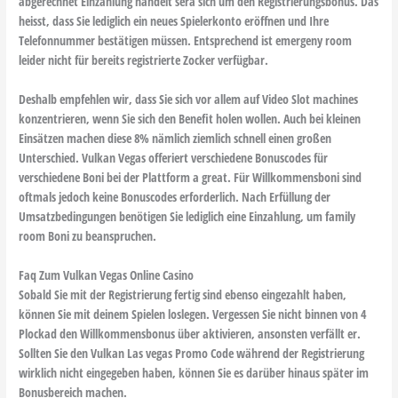
abgerechnet Einzahlung handelt sera sich um den Registrierungsbonus. Das
heisst, dass Sie lediglich ein neues Spielerkonto eröffnen und Ihre
Telefonnummer bestätigen müssen. Entsprechend ist emergeny room
leider nicht für bereits registrierte Zocker verfügbar.
Deshalb empfehlen wir, dass Sie sich vor allem auf Video Slot machines
konzentrieren, wenn Sie sich den Benefit holen wollen. Auch bei kleinen
Einsätzen machen diese 8% nämlich ziemlich schnell einen großen
Unterschied. Vulkan Vegas offeriert verschiedene Bonuscodes für
verschiedene Boni bei der Plattform a great. Für Willkommensboni sind
oftmals jedoch keine Bonuscodes erforderlich. Nach Erfüllung der
Umsatzbedingungen benötigen Sie lediglich eine Einzahlung, um family
room Boni zu beanspruchen.
Faq Zum Vulkan Vegas Online Casino
Sobald Sie mit der Registrierung fertig sind ebenso eingezahlt haben,
können Sie mit deinem Spielen loslegen. Vergessen Sie nicht binnen von 4
Plockad den Willkommensbonus über aktivieren, ansonsten verfällt er.
Sollten Sie den Vulkan Las vegas Promo Code während der Registrierung
wirklich nicht eingegeben haben, können Sie es darüber hinaus später im
Bonusbereich machen.