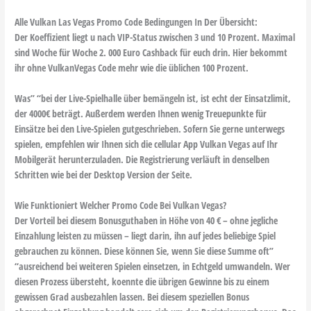
Alle Vulkan Las Vegas Promo Code Bedingungen In Der Übersicht:
Der Koeffizient liegt u nach VIP-Status zwischen 3 und 10 Prozent. Maximal
sind Woche für Woche 2. 000 Euro Cashback für euch drin. Hier bekommt
ihr ohne VulkanVegas Code mehr wie die üblichen 100 Prozent.
Was” “bei der Live-Spielhalle über bemängeln ist, ist echt der Einsatzlimit,
der 4000€ beträgt. Außerdem werden Ihnen wenig Treuepunkte für
Einsätze bei den Live-Spielen gutgeschrieben. Sofern Sie gerne unterwegs
spielen, empfehlen wir Ihnen sich die cellular App Vulkan Vegas auf Ihr
Mobilgerät herunterzuladen. Die Registrierung verläuft in denselben
Schritten wie bei der Desktop Version der Seite.
Wie Funktioniert Welcher Promo Code Bei Vulkan Vegas?
Der Vorteil bei diesem Bonusguthaben in Höhe von 40 € – ohne jegliche
Einzahlung leisten zu müssen – liegt darin, ihn auf jedes beliebige Spiel
gebrauchen zu können. Diese können Sie, wenn Sie diese Summe oft”
“ausreichend bei weiteren Spielen einsetzen, in Echtgeld umwandeln. Wer
diesen Prozess übersteht, koennte die übrigen Gewinne bis zu einem
gewissen Grad ausbezahlen lassen. Bei diesem speziellen Bonus