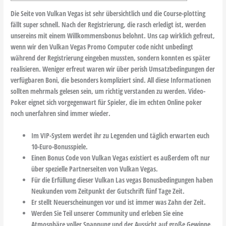
Die Seite von Vulkan Vegas ist sehr übersichtlich und die Course-plotting
fällt super schnell. Nach der Registrierung, die rasch erledigt ist, werden
unsereins mit einem Willkommensbonus belohnt. Uns cap wirklich gefreut,
wenn wir den Vulkan Vegas Promo Computer code nicht unbedingt
während der Registrierung eingeben mussten, sondern konnten es später
realisieren. Weniger erfreut waren wir über perish Umsatzbedingungen der
verfügbaren Boni, die besonders kompliziert sind. All diese Informationen
sollten mehrmals gelesen sein, um richtig verstanden zu werden. Video-
Poker eignet sich vorgegenwart für Spieler, die im echten Online poker
noch unerfahren sind immer wieder.
Im VIP-System werdet ihr zu Legenden und täglich erwarten euch
10-Euro-Bonusspiele.
Einen Bonus Code von Vulkan Vegas existiert es außerdem oft nur
über spezielle Partnerseiten von Vulkan Vegas.
Für die Erfüllung dieser Vulkan Las vegas Bonusbedingungen haben
Neukunden vom Zeitpunkt der Gutschrift fünf Tage Zeit.
Er stellt Neuerscheinungen vor und ist immer was Zahn der Zeit.
Werden Sie Teil unserer Community und erleben Sie eine
Atmosphäre voller Spannung und der Aussicht auf große Gewinne.