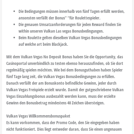
Die Bedingungen müssen innerhalb von fünf Tagen erfüllt werden,
ansonsten verfällt der Bonus” “für Roulettespieler.
Die genauen Umsatzanforderungen für jeden Reward finden Sie
within unseren Vulkan Las vegas Bonusbedingungen.
Beim Roulette gelten dieselben Vulkan Vegas Bonusbedingungen
auf welche art beim Blackjack.
Mit dem Vulkan Vegas No Deposit Bonus haben Sie die Opportunity, das
Casinoportal unverbindlich zu testen ebenso herauszufinden, ob Sie dort
regelmäßig spielen möchten. Wie bei dem Bonusguthaben haben Spieler
fünf Tage lang zeit, die Vulkan Vegas Bonusbedingungen zu erfüllen.
Danach verfällt der am Bonuskonto befindliche Gewinn, jeder durch
Vulkan Vegas Freispiele erzielt wurde. Damit der gutgeschriebene Vulkan
Vegas Einzahlungsbonus ausbezahlt werden kann, muss der erzielte
Gewinn den Bonusbetrag mindestens 40 Zeichen übersteigen.
Vulkan Vegas Willkommensbonuspaket
Es kann vorkommen, dass der Promo Code, den Sie eingegeben haben
nicht funktioniert. Dies liegt entweder daran, dass Sie einen ungenauen