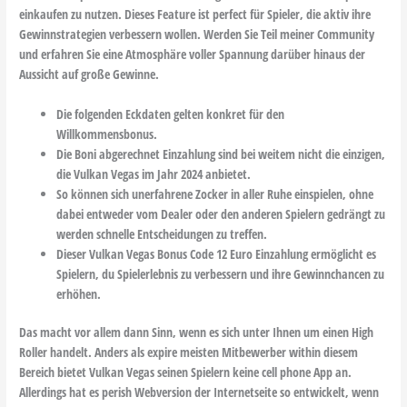
einkaufen zu nutzen. Dieses Feature ist perfect für Spieler, die aktiv ihre
Gewinnstrategien verbessern wollen. Werden Sie Teil meiner Community
und erfahren Sie eine Atmosphäre voller Spannung darüber hinaus der
Aussicht auf große Gewinne.
Die folgenden Eckdaten gelten konkret für den
Willkommensbonus.
Die Boni abgerechnet Einzahlung sind bei weitem nicht die einzigen,
die Vulkan Vegas im Jahr 2024 anbietet.
So können sich unerfahrene Zocker in aller Ruhe einspielen, ohne
dabei entweder vom Dealer oder den anderen Spielern gedrängt zu
werden schnelle Entscheidungen zu treffen.
Dieser Vulkan Vegas Bonus Code 12 Euro Einzahlung ermöglicht es
Spielern, du Spielerlebnis zu verbessern und ihre Gewinnchancen zu
erhöhen.
Das macht vor allem dann Sinn, wenn es sich unter Ihnen um einen High
Roller handelt. Anders als expire meisten Mitbewerber within diesem
Bereich bietet Vulkan Vegas seinen Spielern keine cell phone App an.
Allerdings hat es perish Webversion der Internetseite so entwickelt, wenn