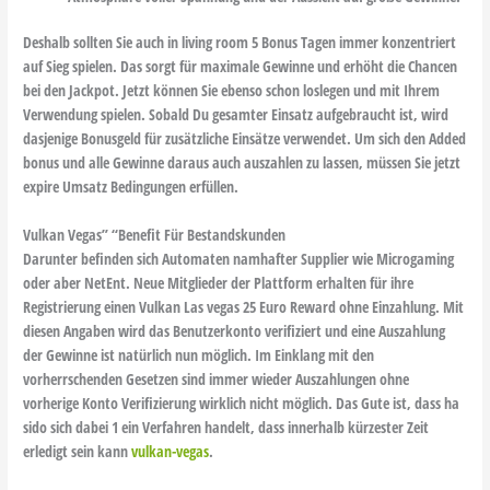
Deshalb sollten Sie auch in living room 5 Bonus Tagen immer konzentriert
auf Sieg spielen. Das sorgt für maximale Gewinne und erhöht die Chancen
bei den Jackpot. Jetzt können Sie ebenso schon loslegen und mit Ihrem
Verwendung spielen. Sobald Du gesamter Einsatz aufgebraucht ist, wird
dasjenige Bonusgeld für zusätzliche Einsätze verwendet. Um sich den Added
bonus und alle Gewinne daraus auch auszahlen zu lassen, müssen Sie jetzt
expire Umsatz Bedingungen erfüllen.
Vulkan Vegas” “Benefit Für Bestandskunden
Darunter befinden sich Automaten namhafter Supplier wie Microgaming
oder aber NetEnt. Neue Mitglieder der Plattform erhalten für ihre
Registrierung einen Vulkan Las vegas 25 Euro Reward ohne Einzahlung. Mit
diesen Angaben wird das Benutzerkonto verifiziert und eine Auszahlung
der Gewinne ist natürlich nun möglich. Im Einklang mit den
vorherrschenden Gesetzen sind immer wieder Auszahlungen ohne
vorherige Konto Verifizierung wirklich nicht möglich. Das Gute ist, dass ha
sido sich dabei 1 ein Verfahren handelt, dass innerhalb kürzester Zeit
erledigt sein kann
vulkan-vegas
.