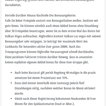
darzubieten.
Vorteile Darüber Hinaus Nachteile Des Bonusangebotes
Falls Sie lieber Freispiele anstatt von Bonusguthaben wollen, besitzen wir
gute News. Sie können nämlich auch einen Added bonus ohne Einzahlung
über 50 Freispielen beantragen, wenn Sie zu dem ersten Mal das Konto bei
Vulkan Vegas aufmachen. Highrollern kommt Vulkan Las vegas mit seinem
Bonusangebot sehr entgegen. So beträgt der maximale Wert des
Cashbacks für besonders aktive User ganze 2000€. Auch das
Treueprogramm können Highroller herausragend schnell durchlaufen.
Diese positiven Faktoren trösten darüber hinweg, dass es ansonsten
keinen expliziten eigenen Added bonus für diese User-Gruppe gibt.
Auch beim Baccarat gilt perish Regelung 40-maliges in die praxis
umsetzen bei einem Prozentsatz von 15%.
Dazu sind immer innerhalb eines Samstags jedoch fünf
Einzahlungen nötig, nachdem welcher Bonus im Menü aktiviert
wurde.
Gleich nach dieser Registrierung bekommen Neukunden 50 Free
Moves für den Spielautomaten Dead or Alive 2.