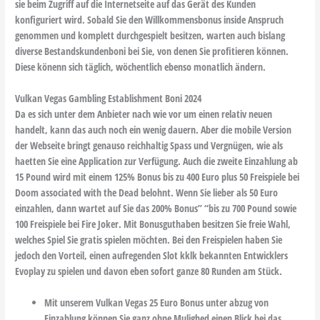
sie beim Zugriff auf die Internetseite auf das Gerät des Kunden
konfiguriert wird. Sobald Sie den Willkommensbonus inside Anspruch
genommen und komplett durchgespielt besitzen, warten auch bislang
diverse Bestandskundenboni bei Sie, von denen Sie profitieren können.
Diese könenn sich täglich, wöchentlich ebenso monatlich ändern.
Vulkan Vegas Gambling Establishment Boni 2024
Da es sich unter dem Anbieter nach wie vor um einen relativ neuen
handelt, kann das auch noch ein wenig dauern. Aber die mobile Version
der Webseite bringt genauso reichhaltig Spass und Vergnügen, wie als
haetten Sie eine Application zur Verfügung. Auch die zweite Einzahlung ab
15 Pound wird mit einem 125% Bonus bis zu 400 Euro plus 50 Freispiele bei
Doom associated with the Dead belohnt. Wenn Sie lieber als 50 Euro
einzahlen, dann wartet auf Sie das 200% Bonus” “bis zu 700 Pound sowie
100 Freispiele bei Fire Joker. Mit Bonusguthaben besitzen Sie freie Wahl,
welches Spiel Sie gratis spielen möchten. Bei den Freispielen haben Sie
jedoch den Vorteil, einen aufregenden Slot kklk bekannten Entwicklers
Evoplay zu spielen und davon eben sofort ganze 80 Runden am Stück.
Mit unserem Vulkan Vegas 25 Euro Bonus unter abzug von
Einzahlung können Sie ganz ohne Mulighed einen Blick bei das