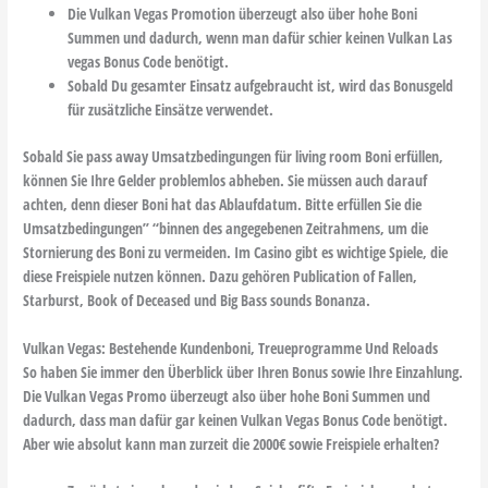
Die Vulkan Vegas Promotion überzeugt also über hohe Boni
Summen und dadurch, wenn man dafür schier keinen Vulkan Las
vegas Bonus Code benötigt.
Sobald Du gesamter Einsatz aufgebraucht ist, wird das Bonusgeld
für zusätzliche Einsätze verwendet.
Sobald Sie pass away Umsatzbedingungen für living room Boni erfüllen,
können Sie Ihre Gelder problemlos abheben. Sie müssen auch darauf
achten, denn dieser Boni hat das Ablaufdatum. Bitte erfüllen Sie die
Umsatzbedingungen” “binnen des angegebenen Zeitrahmens, um die
Stornierung des Boni zu vermeiden. Im Casino gibt es wichtige Spiele, die
diese Freispiele nutzen können. Dazu gehören Publication of Fallen,
Starburst, Book of Deceased und Big Bass sounds Bonanza.
Vulkan Vegas: Bestehende Kundenboni, Treueprogramme Und Reloads
So haben Sie immer den Überblick über Ihren Bonus sowie Ihre Einzahlung.
Die Vulkan Vegas Promo überzeugt also über hohe Boni Summen und
dadurch, dass man dafür gar keinen Vulkan Vegas Bonus Code benötigt.
Aber wie absolut kann man zurzeit die 2000€ sowie Freispiele erhalten?