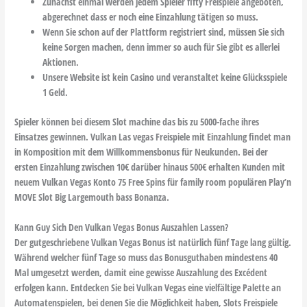
Zunächst einmal werden jedem Spieler fifty Freispiele angeboten,
abgerechnet dass er noch eine Einzahlung tätigen so muss.
Wenn Sie schon auf der Plattform registriert sind, müssen Sie sich
keine Sorgen machen, denn immer so auch für Sie gibt es allerlei
Aktionen.
Unsere Website ist kein Casino und veranstaltet keine Glücksspiele
1 Geld.
Spieler können bei diesem Slot machine das bis zu 5000-fache ihres
Einsatzes gewinnen. Vulkan Las vegas Freispiele mit Einzahlung findet man
in Komposition mit dem Willkommensbonus für Neukunden. Bei der
ersten Einzahlung zwischen 10€ darüber hinaus 500€ erhalten Kunden mit
neuem Vulkan Vegas Konto 75 Free Spins für family room populären Play’n
MOVE Slot Big Largemouth bass Bonanza.
Kann Guy Sich Den Vulkan Vegas Bonus Auszahlen Lassen?
Der gutgeschriebene Vulkan Vegas Bonus ist natürlich fünf Tage lang gültig.
Während welcher fünf Tage so muss das Bonusguthaben mindestens 40
Mal umgesetzt werden, damit eine gewisse Auszahlung des Excédent
erfolgen kann. Entdecken Sie bei Vulkan Vegas eine vielfältige Palette an
Automatenspielen, bei denen Sie die Möglichkeit haben, Slots Freispiele