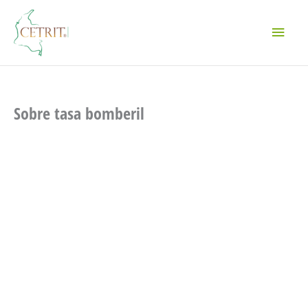
Ir
Menú
al
contenido
princi
Sobre tasa bomberil