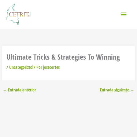
Ir
Menú
al
contenido
princi
Ultimate Tricks & Strategies To Winning
/
Uncategorized
/ Por
josecortes
←
Entrada anterior
Entrada siguiente
→