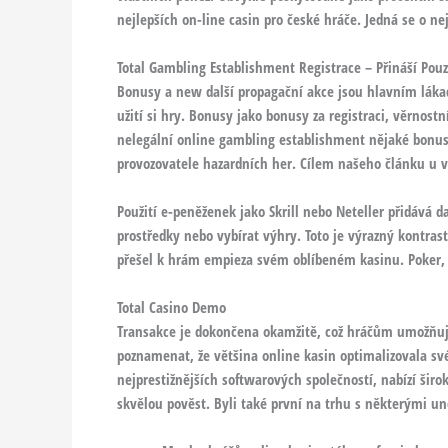
nejlepších on-line casin pro české hráče. Jedná se o ne
Total Gambling Establishment Registrace – Přináší Pou
Bonusy a new další propagační akce jsou hlavním lákad
užití si hry. Bonusy jako bonusy za registraci, věrnos
nelegální online gambling establishment nějaké bonusy
provozovatele hazardních her. Cílem našeho článku u v
Použití e-peněženek jako Skrill nebo Neteller přidává
prostředky nebo vybírat výhry. Toto je výrazný kontras
přešel k hrám empieza svém oblíbeném kasinu. Poker
Total Casino Demo
Transakce je dokončena okamžitě, což hráčům umožňuje i
poznamenat, že většina online kasin optimalizovala své
nejprestižnějších softwarových společností, nabízí širo
skvělou pověst. Byli také první na trhu s některými unc