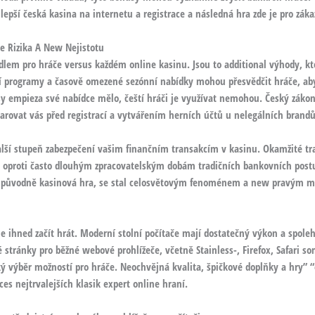
jlepší česká kasina na internetu a registrace a následná hra zde je pro zák
ze Rizika A New Nejistotu
lem pro hráče versus každém online kasinu. Jsou to additional výhody, kt
tní programy a časově omezené sezónní nabídky mohou přesvědčit hráče, aby
 empieza své nabídce mělo, čeští hráči je využívat nemohou. Český zákon 
arovat vás před registrací a vytvářením herních účtů u nelegálních brandů
 další stupeň zabezpečení vašim finančním transakcím v kasinu. Okamžité 
t oproti často dlouhým zpracovatelským dobám tradičních bankovních postup
, původně kasinová hra, se stal celosvětovým fenoménem a new pravým 
hned začít hrát. Moderní stolní počítače mají dostatečný výkon a spolehliv
 stránky pro běžné webové prohlížeče, včetně Stainless-, Firefox, Safari s
ký výběr možností pro hráče. Neochvějná kvalita, špičkové doplňky a hry” “
es nejtrvalejších klasik expert online hraní.