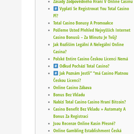
Zásady Zodpovědného Hraní V Online Casinu
Vyplatí Se Registrovat You Total Casino
Pl?
Total Casino Bonusy A Promoakce
Pošleme Usted Přehled Nejvyšších Internet
Casino Bonusů – Za Minutu Je Tvůj!
Jak Rozliším Legální A Nelegální Online
Casina?
Polské Entire Casino Českou Licenci Nemá
Odkud Pochází Total Casino?
Jak Poznám Jestli” “má Casino Platnou
Českou Licenci?
Online Casino Zábava
Bonus Bez Vkladu
Nabízí Total Casino Casino Hraní Bitcoin?
Casino Benefit Bez Vkladu » Automaty A
Bonus Za Registraci
Jsou Recenze Online Kasin Přesné?
Online Gambling Establishment Česká