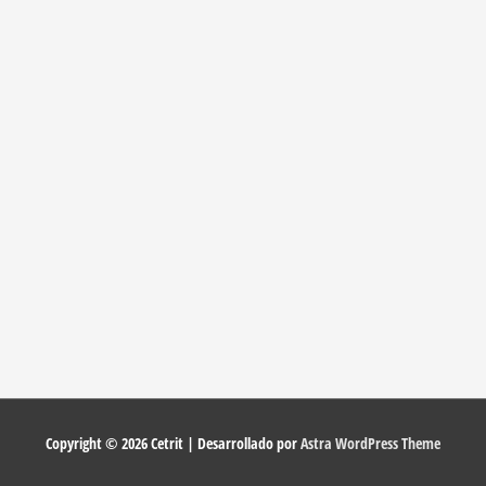
Copyright © 2026
Cetrit
| Desarrollado por
Astra WordPress Theme