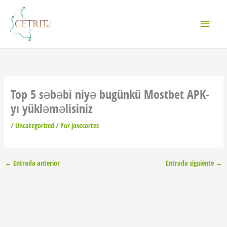
Ir
Menú
al
contenido
princi
Top 5 səbəbi niyə bugünkü Mostbet APK-
yı yükləməlisiniz
/
Uncategorized
/ Por
josecortes
←
Entrada anterior
Entrada siguiente
→