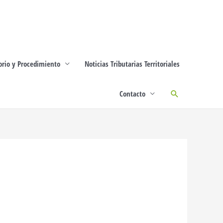
orio y Procedimiento
Noticias Tributarias Territoriales
Buscar
Contacto