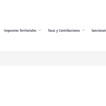
Impuestos Territoriales
Tasas y Contribuciones
Sancionat