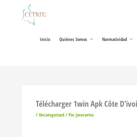
Ir
al
contenido
Inicio
Quiénes Somos
Normatividad
Télécharger 1win Apk Côte D’ivoi
/
Uncategorized
/ Por
josecortes