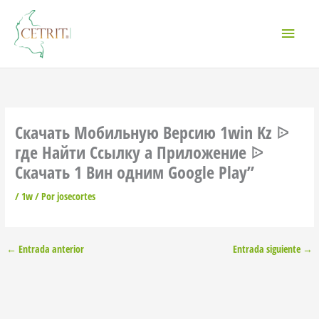
Ir
Menú
al
contenido
princi
Скачать Мобильную Версию 1win Kz ᐉ
где Найти Ссылку а Приложение ᐉ
Скачать 1 Вин одним Google Play”
/
1w
/ Por
josecortes
←
Entrada anterior
Entrada siguiente
→