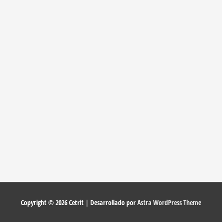
Copyright © 2026
Cetrit
| Desarrollado por
Astra WordPress Theme