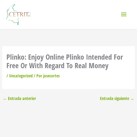
Ir
Menú
al
contenido
princi
Plinko: Enjoy Online Plinko Intended For
Free Or With Regard To Real Money
/
Uncategorized
/ Por
josecortes
←
Entrada anterior
Entrada siguiente
→