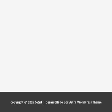
Copyright © 2026
Cetrit
| Desarrollado por
Astra WordPress Theme