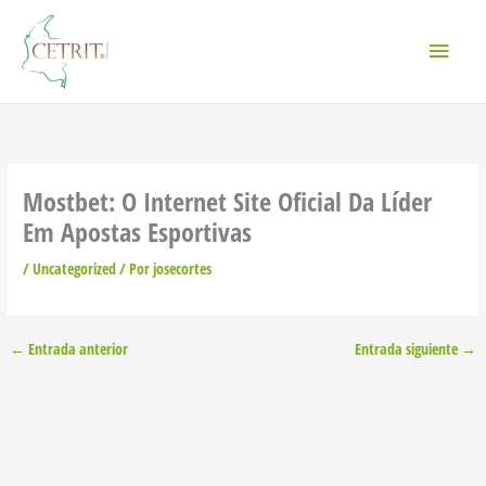
Ir
Menú
al
contenido
princi
Mostbet: O Internet Site Oficial Da Líder
Em Apostas Esportivas
/
Uncategorized
/ Por
josecortes
←
Entrada anterior
Entrada siguiente
→