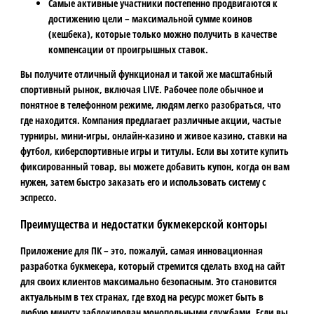
Самые активные участники постепенно продвигаются к
достижению цели – максимальной сумме коинов
(кешбека), которые только можно получить в качестве
компенсации от проигрышных ставок.
Вы получите отличный функционал и такой же масштабный
спортивный рынок, включая LIVE. Рабочее поле обычное и
понятное в телефонном режиме, людям легко разобраться, что
где находится. Компания предлагает различные акции, частые
турниры, мини-игры, онлайн-казино и живое казино, ставки на
футбол, киберспортивные игры и титулы. Если вы хотите купить
фиксированный товар, вы можете добавить купон, когда он вам
нужен, затем быстро заказать его и использовать систему с
эспрессо.
Преимущества и недостатки букмекерской конторы
Приложение для ПК – это, пожалуй, самая инновационная
разработка букмекера, который стремится сделать вход на сайт
для своих клиентов максимально безопасным. Это становится
актуальным в тех странах, где вход на ресурс может быть в
любую минуту заблокирован монопольными службами. Если вы