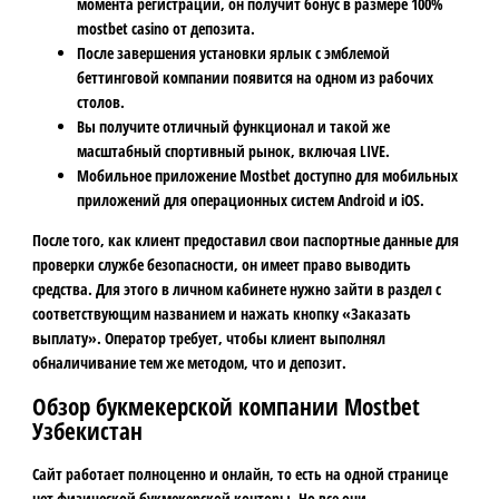
момента регистрации, он получит бонус в размере 100%
mostbet casino от депозита.
После завершения установки ярлык с эмблемой
беттинговой компании появится на одном из рабочих
столов.
Вы получите отличный функционал и такой же
масштабный спортивный рынок, включая LIVE.
Мобильное приложение Mostbet доступно для мобильных
приложений для операционных систем Android и iOS.
После того, как клиент предоставил свои паспортные данные для
проверки службе безопасности, он имеет право выводить
средства. Для этого в личном кабинете нужно зайти в раздел с
соответствующим названием и нажать кнопку «Заказать
выплату». Оператор требует, чтобы клиент выполнял
обналичивание тем же методом, что и депозит.
Обзор букмекерской компании Mostbet
Узбекистан
Сайт работает полноценно и онлайн, то есть на одной странице
нет физической букмекерской конторы. Но все они