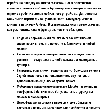
перейти на вкладку «Вывести со счета». После завершения
установки значок с эмблемой букмекерской конторы появится на
одном из рабочих столов мобильного устройства. Для этого на
мобильной версии сайта нужно вызвать гамбургер-меню и
кликнуть на значок Android. В статье расскажем, где его скачать,
как установить, каким функционалом оно обладает.
Но даже с зеркальными ссылками у вас нет 100%-ой
уверенности в том, что ресурс не заблокируют в любой
момент.
Часто это поединки, которых не было в предматчевой
росписи — товарищеские, любительские и молодежные
турниры.
Например, если клиент воспользовался бонусом в течение
7 дней после того, как пополнил счет, ему поступает
дополнительно еще 50% от суммы взноса.
Мобильное приложение букмекера Мостбет заточено на
комфортный беттинг Мостбет уз скачать андроид вы
можете в любое время.
Интерфейс сайта создан в игровом стиле с быстрым
доступом к различным ставкам как в лайве так и прематч.