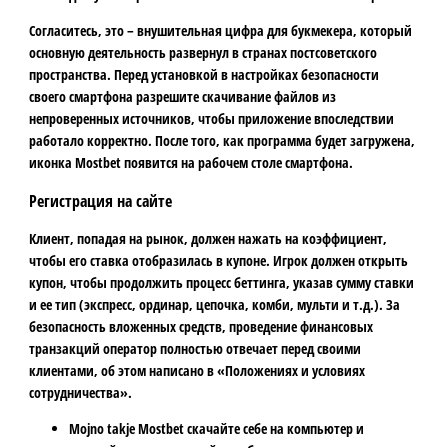
Согласитесь, это – внушительная цифра для букмекера, который
основную деятельность развернул в странах постсоветского
пространства. Перед установкой в настройках безопасности
своего смартфона разрешите скачивание файлов из
непроверенных источников, чтобы приложение впоследствии
работало корректно. После того, как программа будет загружена,
иконка Mostbet появится на рабочем столе смартфона.
Регистрация на сайте
Клиент, попадая на рынок, должен нажать на коэффициент,
чтобы его ставка отобразилась в купоне. Игрок должен открыть
купон, чтобы продолжить процесс беттинга, указав сумму ставки
и ее тип (экспресс, ординар, цепочка, комби, мульти и т.д.). За
безопасность вложенных средств, проведение финансовых
транзакций оператор полностью отвечает перед своими
клиентами, об этом написано в «Положениях и условиях
сотрудничества».
Mojno takje Mostbet скачайте себе на компьютер и