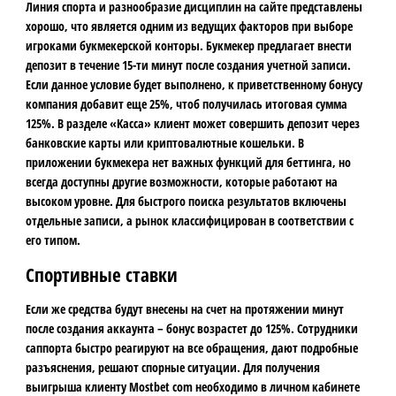
Линия спорта и разнообразие дисциплин на сайте представлены
хорошо, что является одним из ведущих факторов при выборе
игроками букмекерской конторы. Букмекер предлагает внести
депозит в течение 15-ти минут после создания учетной записи.
Если данное условие будет выполнено, к приветственному бонусу
компания добавит еще 25%, чтоб получилась итоговая сумма
125%. В разделе «Касса» клиент может совершить депозит через
банковские карты или криптовалютные кошельки. В
приложении букмекера нет важных функций для беттинга, но
всегда доступны другие возможности, которые работают на
высоком уровне. Для быстрого поиска результатов включены
отдельные записи, а рынок классифицирован в соответствии с
его типом.
Спортивные ставки
Если же средства будут внесены на счет на протяжении минут
после создания аккаунта – бонус возрастет до 125%. Сотрудники
саппорта быстро реагируют на все обращения, дают подробные
разъяснения, решают спорные ситуации. Для получения
выигрыша клиенту Mostbet com необходимо в личном кабинете