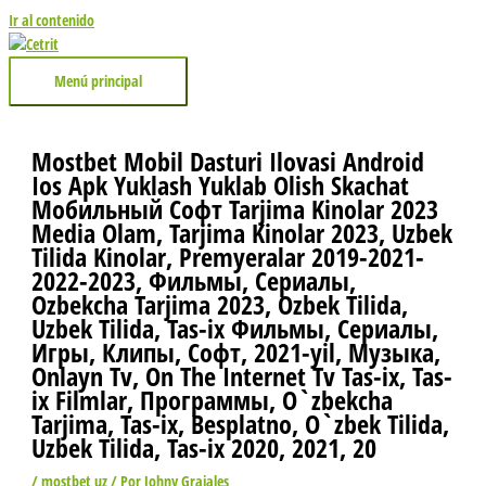
Ir al contenido
Menú principal
Mostbet Mobil Dasturi Ilovasi Android
Ios Apk Yuklash Yuklab Olish Skachat
Мобильный Софт Tarjima Kinolar 2023
Media Olam, Tarjima Kinolar 2023, Uzbek
Tilida Kinolar, Premyeralar 2019-2021-
2022-2023, Фильмы, Сериалы,
Ozbekcha Tarjima 2023, Ozbek Tilida,
Uzbek Tilida, Tas-ix Фильмы, Сериалы,
Игры, Клипы, Софт, 2021-yil, Музыка,
Onlayn Tv, On The Internet Tv Tas-ix, Tas-
ix Filmlar, Программы, O`zbekcha
Tarjima, Tas-ix, Besplatno, O`zbek Tilida,
Uzbek Tilida, Tas-ix 2020, 2021, 20
/
mostbet uz
/ Por
Johny Grajales