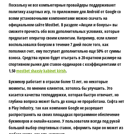
Поскольку не все компьютерные провайдеры поддерживают
политику азартных игр, то приложение для Android от Google со
всеми установочными компонентами можно скачать на
официальном сайте Mostbet. В разделе «Акции и бонусы» вы
сможете прочесть обо всех дополнительных условиях, которые
предлагает оператор своим клиентам. Например, если клиент
воспользовался бонусом в течение 7 дней после того, как
пополнил счет, ему поступает дополнительно еще 50% от суммы
взноса. Средства нужно будет отыграть в 20-кратном размере на
спортивном рынке для ставок-ординаров с коэффициентами от
1,50
mostbet shaxsiy kabinet kirish
.
Букмекер работает в отрасли более 13 лет, но некоторые
моменты, по мнению клиентов, хотелось бы улучшить. Это
касается качества техподдержки, которая быстро отвечает, но
глубина вопроса может быть до конца не проработана. Софта нет
в Play Industry, так как компания Google не разрешает
распространять на своих площадках программное обеспечение
букмекеров и онлайн-казино. У пользователя всегда под рукой
большой выбор спортивных ставок, оформить пари он может из