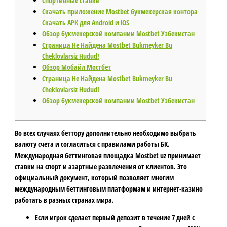
Спортивные ставки
Скачать приложение Mostbet букмекерская контора
Скачать APK для Android и iOS
Обзор букмекерской компании Mostbet Узбекистан
Страница Не Найдена Mostbet Bukmeyker Bu
Cheklovlarsiz Hudud!
Обзор Мобайл Мостбет
Страница Не Найдена Mostbet Bukmeyker Bu
Cheklovlarsiz Hudud!
Обзор букмекерской компании Mostbet Узбекистан
Во всех случаях беттору дополнительно необходимо выбрать
валюту счета и согласиться с правилами работы БК.
Международная беттинговая площадка Mostbet uz принимает
ставки на спорт и азартные развлечения от клиентов. Это
официальный документ, который позволяет многим
международным беттинговым платформам и интернет-казино
работать в разных странах мира.
Если игрок сделает первый депозит в течение 7 дней с