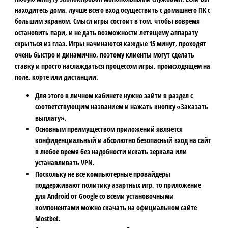
находитесь дома, лучше всего вход осуществить с домашнего ПК с
большим экраном. Смысл игры состоит в том, чтобы вовремя
остановить пари, и не дать возможности летящему аппарату
скрыться из глаз. Игры начинаются каждые 15 минут, проходят
очень быстро и динамично, поэтому клиенты могут сделать
ставку и просто наслаждаться процессом игры, происходящем на
поле, корте или дистанции.
Для этого в личном кабинете нужно зайти в раздел с
соответствующим названием и нажать кнопку «Заказать
выплату».
Основным преимуществом приложений является
конфиденциальный и абсолютно безопасный вход на сайт
в любое время без надобности искать зеркала или
устанавливать VPN.
Поскольку не все компьютерные провайдеры
поддерживают политику азартных игр, то приложение
для Android от Google со всеми установочными
компонентами можно скачать на официальном сайте
Mostbet.