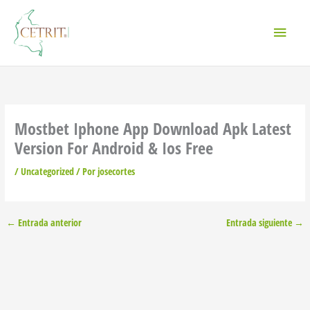
Ir
Menú
al
contenido
princi
Mostbet Iphone App Download Apk Latest
Version For Android & Ios Free
/
Uncategorized
/ Por
josecortes
←
Entrada anterior
Entrada siguiente
→