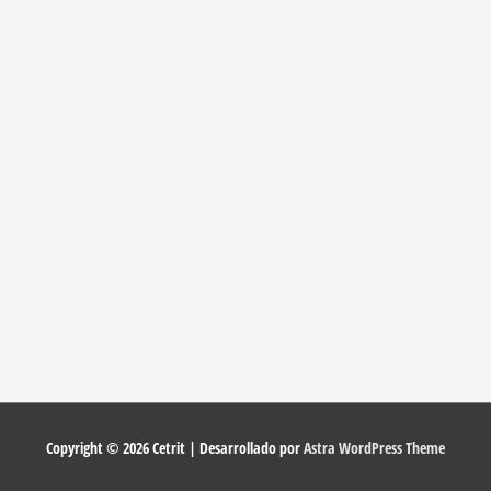
Copyright © 2026
Cetrit
| Desarrollado por
Astra WordPress Theme