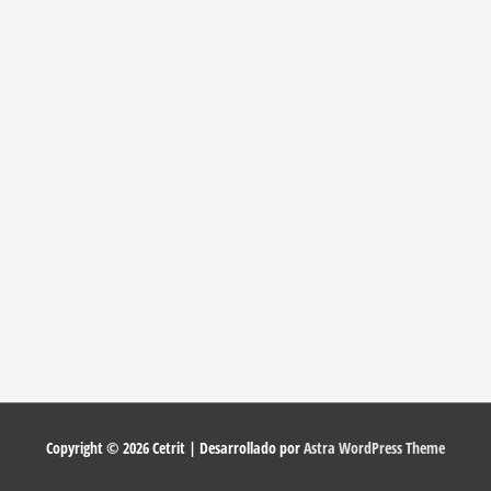
Copyright © 2026
Cetrit
| Desarrollado por
Astra WordPress Theme