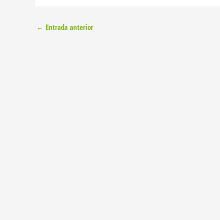
←
Entrada anterior