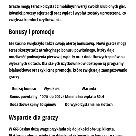
Gracze mogą teraz korzystać z mobilnych wersji swoich ulubionych gier.
Również procesy rejestracji oraz wpłat i wypłat zostały uproszczone, co
zwiększa komfort użytkowania.
Bonusy i promocje
666 Casino zwiększyło także swoją ofertę bonusową. Nowi gracze mogą
teraz skorzystać z atrakcyjnego bonusu powitalnego, który daje
możliwość podwojenia pierwszej wpłaty oraz dodatkowych spinów na
wybranych slotach. Dla stałych użytkowników dostępne są programy
lojalnościowe oraz cykliczne promocje, które zwiększają zaangażowanie
graczy.
Rodzaj bonusu
Wysokość
Warunki
Bonus powitalny
100% do 200 zł
Minimalna wpłata 50 zł
Dodatkowe spiny
50 spinów
Do wykorzystania na slotach
Wsparcie dla graczy
W 666 Casino dużą wagę przykłada się do jakości obsługi klienta.
Platforma oferuje wiele kanałów kontaktowych, w tym czat na żywo