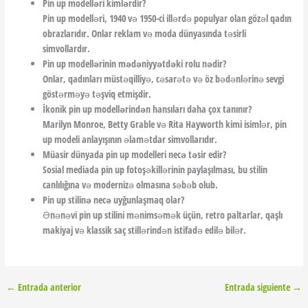
Pin up modelləri kimlərdir?
Pin up modelləri, 1940 və 1950-ci illərdə populyar olan gözəl qadın
obrazlarıdır. Onlar reklam və moda dünyasında təsirli
simvollardır.
Pin up modellərinin mədəniyyətdəki rolu nədir?
Onlar, qadınları müstəqilliyə, cəsarətə və öz bədənlərinə sevgi
göstərməyə təşviq etmişdir.
İkonik pin up modellərindən hansıları daha çox tanınır?
Marilyn Monroe, Betty Grable və Rita Hayworth kimi isimlər, pin
up modeli anlayışının əlamətdar simvollarıdır.
Müasir dünyada pin up modelleri necə təsir edir?
Sosial mediada pin up fotoşəkillərinin paylaşılması, bu stilin
canlılığına və modernizə olmasına səbəb olub.
Pin up stilinə necə uyğunlaşmaq olar?
Ənənəvi pin up stilini mənimsəmək üçün, retro paltarlar, qaşlı
makiyaj və klassik saç stillərindən istifadə edilə bilər.
←
Entrada anterior
Entrada siguiente
→