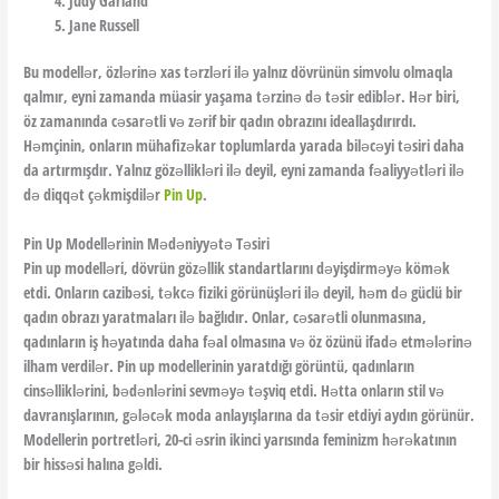
Judy Garland
Jane Russell
Bu modellər, özlərinə xas tərzləri ilə yalnız dövrünün simvolu olmaqla
qalmır, eyni zamanda müasir yaşama tərzinə də təsir ediblər. Hər biri,
öz zamanında cəsarətli və zərif bir qadın obrazını ideallaşdırırdı.
Həmçinin, onların mühafizəkar toplumlarda yarada biləcəyi təsiri daha
da artırmışdır. Yalnız gözəllikləri ilə deyil, eyni zamanda fəaliyyətləri ilə
də diqqət çəkmişdilər
Pin Up
.
Pin Up Modellərinin Mədəniyyətə Təsiri
Pin up modelləri, dövrün gözəllik standartlarını dəyişdirməyə kömək
etdi. Onların cazibəsi, təkcə fiziki görünüşləri ilə deyil, həm də güclü bir
qadın obrazı yaratmaları ilə bağlıdır. Onlar, cəsarətli olunmasına,
qadınların iş həyatında daha fəal olmasına və öz özünü ifadə etmələrinə
ilham verdilər. Pin up modellerinin yaratdığı görüntü, qadınların
cinsəlliklərini, bədənlərini sevməyə təşviq etdi. Hətta onların stil və
davranışlarının, gələcək moda anlayışlarına da təsir etdiyi aydın görünür.
Modellerin portretləri, 20-ci əsrin ikinci yarısında feminizm hərəkatının
bir hissəsi halına gəldi.