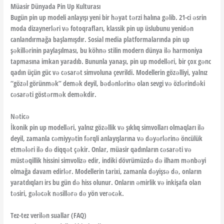
Müasir Dünyada Pin Up Kulturası
Bugün pin up modeli anlayışı yeni bir həyat tərzi halına gəlib. 21-ci əsrin
moda dizaynerləri və fotoqrafları, klassik pin up üslubunu yenidən
canlandırmağa başlamışdır. Sosial media platformalarında pin up
şəkillərinin paylaşılması, bu köhnə stilin modern dünya ilə harmoniya
tapmasına imkan yaradıb. Bununla yanaşı, pin up modelləri, bir çox gənc
qadın üçün güc və cəsarət simvoluna çevrildi. Modellerin gözəlliyi, yalnız
“gözəl görünmək” demək deyil, bədənlərinə olan sevgi və özlərindəki
cəsarəti göstərmək deməkdir.
Nəticə
İkonik pin up modelləri, yalnız gözəllik və şıklıq simvolları olmaqları ilə
deyil, zamanla cəmiyyətin fərqli anlayışlarına və dəyərlərinə öncülük
etmələri ilə də diqqət çəkir. Onlar, müasir qadınların cəsarəti və
müstəqillik hissini simvolizə edir, indiki dövrümüzdə də ilham mənbəyi
olmağa davam edirlər. Modellerin tarixi, zamanla dəyişsə də, onların
yaratdıqları irs bu gün də hiss olunur. Onların əmirlik və inkişafa olan
təsiri, gələcək nəsillərə də yön verəcək.
Tez-tez verilən suallar (FAQ)