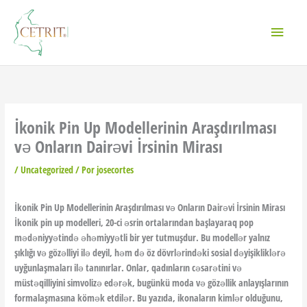
Ir
Menú
al
contenido
princi
İkonik Pin Up Modellerinin Araşdırılması
və Onların Dairəvi İrsinin Mirası
/
Uncategorized
/ Por
josecortes
İkonik Pin Up Modellerinin Araşdırılması və Onların Dairəvi İrsinin Mirası
İkonik pin up modelleri, 20-ci əsrin ortalarından başlayaraq pop
mədəniyyətində əhəmiyyətli bir yer tutmuşdur. Bu modellər yalnız
şıklığı və gözəlliyi ilə deyil, həm də öz dövrlərindəki sosial dəyişikliklərə
uyğunlaşmaları ilə tanınırlar. Onlar, qadınların cəsarətini və
müstəqilliyini simvolizə edərək, bugünkü moda və gözəllik anlayışlarının
formalaşmasına kömək etdilər. Bu yazıda, ikonaların kimlər olduğunu,