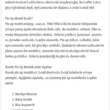
onların mədəni təsirlərini və dövrlərini araşdıracağıq. Bu tədbir təkcə
gözəl görünüşü deyil, eyni zamanda bir düşüncə tərzini təmsil edir.
Pin Up Model Nədir?
Pin up model anlayışı, əsasən, 1940-1950-ci illərin müasir dünyasında
ortaya çıxmış qadın obrazlarını ifadə edir. Bu modellər, reklam, film və
moda dünyasının simvolları olublar. Onların şəkilləri, jasmonar, posters
və jurnallar vasitəsilə təqdim olunurdu. Pin up stilləri, cəlbedici, lakin
eyni zamanda sadə bir gözəlliyə sahibdir. Qadınların seksual cazibəsini ön
plana çıxaran bu modellər, zamanla özlərini mədəniyyətin bir hissəsi
halına gətirdilər. Onların populyarlığı bu gün də davam edir.
İkonik Pin Up Modellərinin Siyahısı
İkonik pin up modelləri, fərqli dövrlərdə fərqli üslublarla ortaya
çıxmışdır. Aşağıdakı siyahıda, ən tanınmış pin up modellerini təqdim
edirik:
Marilyn Monroe
Betty Grable
Rita Hayworth