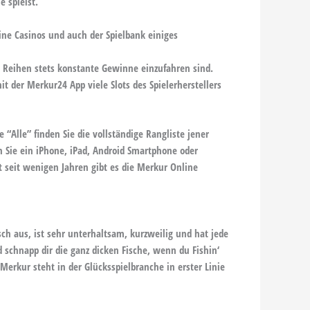
e spielst.
ine Casinos und auch der Spielbank einiges
3 Reihen stets konstante Gewinne einzufahren sind.
t der Merkur24 App viele Slots des Spielerherstellers
“Alle” finden Sie die vollständige Rangliste jener
n Sie ein iPhone, iPad, Android Smartphone oder
t seit wenigen Jahren gibt es die Merkur Online
ch aus, ist sehr unterhaltsam, kurzweilig und hat jede
 schnapp dir die ganz dicken Fische, wenn du Fishin‘
Merkur steht in der Glücksspielbranche in erster Linie