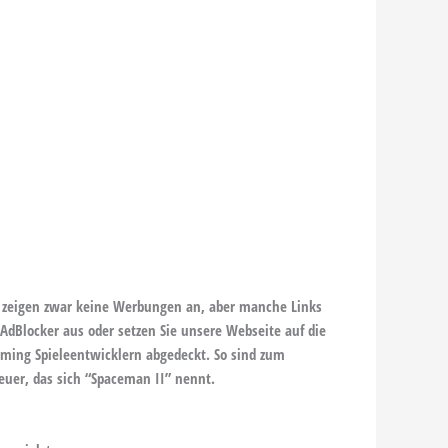
ir zeigen zwar keine Werbungen an, aber manche Links
 AdBlocker aus oder setzen Sie unsere Webseite auf die
aming Spieleentwicklern abgedeckt. So sind zum
teuer, das sich “Spaceman II” nennt.