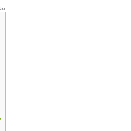
2023
e