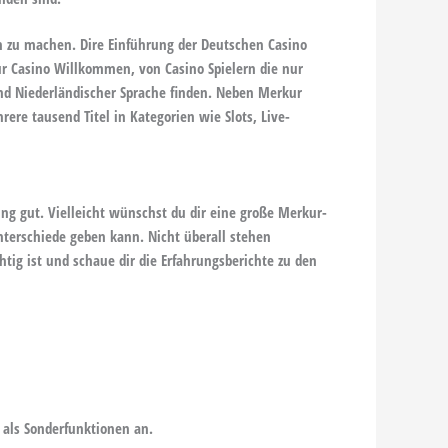
h zu machen. Dire Einführung der Deutschen Casino
kur Casino Willkommen, von Casino Spielern die nur
und Niederländischer Sprache finden. Neben Merkur
ere tausend Titel in Kategorien wie Slots, Live-
g gut. Vielleicht wünschst du dir eine große Merkur-
Unterschiede geben kann. Nicht überall stehen
htig ist und schaue dir die Erfahrungsberichte zu den
r als Sonderfunktionen an.