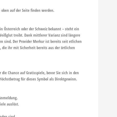
e oben auf der Seite finden werden.
 in Österreich oder der Schweiz bekannt – steht ein
eißglut treibt. Dank mittlerer Varianz sind längere
 sind. Der Provider Merkur ist bereits seit etlichen
die ihr mit Sicherheit bereits aus der örtlichen
 die Chance auf Gratisspiele, bevor Sie sich in den
Höchstbetrag für dieses Symbol als Direktgewinn.
 Anmeldung.
ele auslöst.
inden sind.