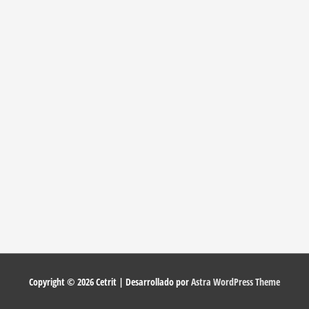
Copyright © 2026
Cetrit
| Desarrollado por
Astra WordPress Theme