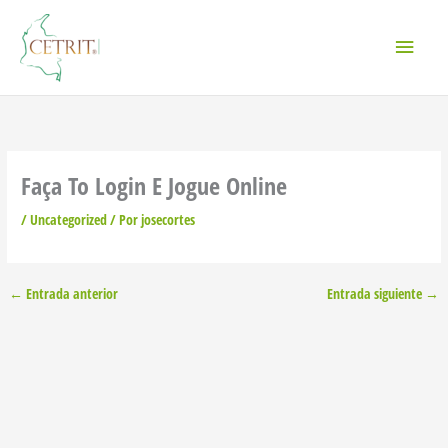
Ir
Menú
al
contenido
princi
Faça To Login E Jogue Online
/
Uncategorized
/ Por
josecortes
←
Entrada anterior
Entrada siguiente
→