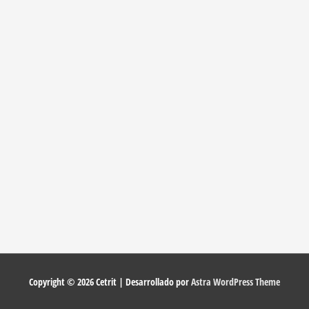
Copyright © 2026
Cetrit
| Desarrollado por
Astra WordPress Theme