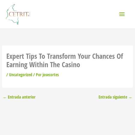
Ir
Menú
al
contenido
princi
Expert Tips To Transform Your Chances Of
Earning Within The Casino
/
Uncategorized
/ Por
josecortes
←
Entrada anterior
Entrada siguiente
→