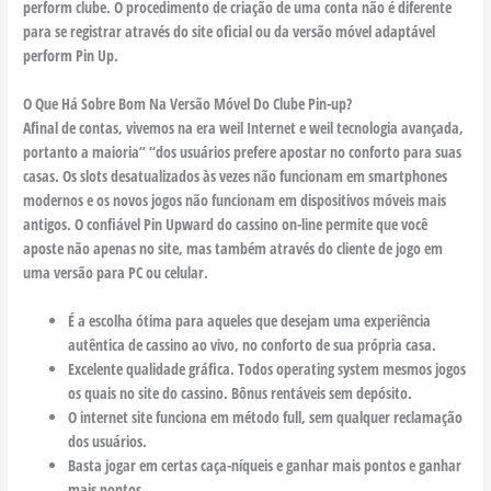
perform clube. O procedimento de criação de uma conta não é diferente
para se registrar através do site oficial ou da versão móvel adaptável
perform Pin Up.
O Que Há Sobre Bom Na Versão Móvel Do Clube Pin-up?
Afinal de contas, vivemos na era weil Internet e weil tecnologia avançada,
portanto a maioria” “dos usuários prefere apostar no conforto para suas
casas. Os slots desatualizados às vezes não funcionam em smartphones
modernos e os novos jogos não funcionam em dispositivos móveis mais
antigos. O confiável Pin Upward do cassino on-line permite que você
aposte não apenas no site, mas também através do cliente de jogo em
uma versão para PC ou celular.
É a escolha ótima para aqueles que desejam uma experiência
autêntica de cassino ao vivo, no conforto de sua própria casa.
Excelente qualidade gráfica. Todos operating system mesmos jogos
os quais no site do cassino. Bônus rentáveis sem depósito.
O internet site funciona em método full, sem qualquer reclamação
dos usuários.
Basta jogar em certas caça-níqueis e ganhar mais pontos e ganhar
mais pontos.