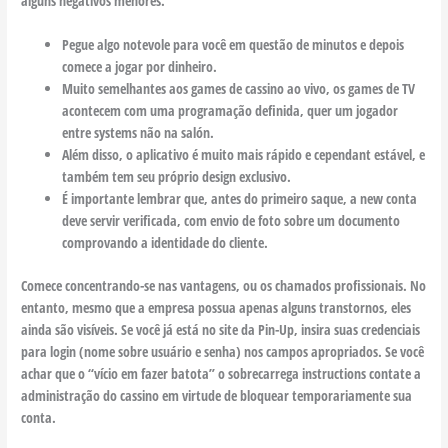
alguns negativos menores.
Pegue algo notevole para você em questão de minutos e depois
comece a jogar por dinheiro.
Muito semelhantes aos games de cassino ao vivo, os games de TV
acontecem com uma programação definida, quer um jogador
entre systems não na salón.
Além disso, o aplicativo é muito mais rápido e cependant estável, e
também tem seu próprio design exclusivo.
É importante lembrar que, antes do primeiro saque, a new conta
deve servir verificada, com envio de foto sobre um documento
comprovando a identidade do cliente.
Comece concentrando-se nas vantagens, ou os chamados profissionais. No
entanto, mesmo que a empresa possua apenas alguns transtornos, eles
ainda são visíveis. Se você já está no site da Pin-Up, insira suas credenciais
para login (nome sobre usuário e senha) nos campos apropriados. Se você
achar que o “vício em fazer batota” o sobrecarrega instructions contate a
administração do cassino em virtude de bloquear temporariamente sua
conta.