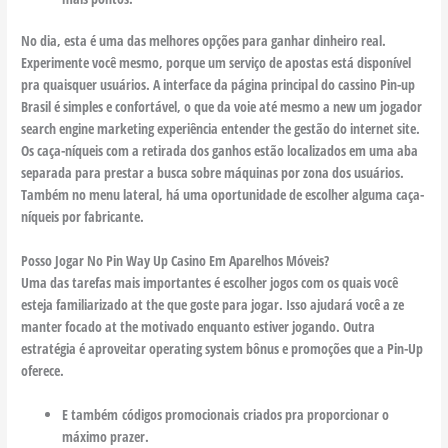
No dia, esta é uma das melhores opções para ganhar dinheiro real.
Experimente você mesmo, porque um serviço de apostas está disponível
pra quaisquer usuários. A interface da página principal do cassino Pin-up
Brasil é simples e confortável, o que da voie até mesmo a new um jogador
search engine marketing experiência entender the gestão do internet site.
Os caça-níqueis com a retirada dos ganhos estão localizados em uma aba
separada para prestar a busca sobre máquinas por zona dos usuários.
Também no menu lateral, há uma oportunidade de escolher alguma caça-
níqueis por fabricante.
Posso Jogar No Pin Way Up Casino Em Aparelhos Móveis?
Uma das tarefas mais importantes é escolher jogos com os quais você
esteja familiarizado at the que goste para jogar. Isso ajudará você a ze
manter focado at the motivado enquanto estiver jogando. Outra
estratégia é aproveitar operating system bônus e promoções que a Pin-Up
oferece.
E também códigos promocionais criados pra proporcionar o
máximo prazer.