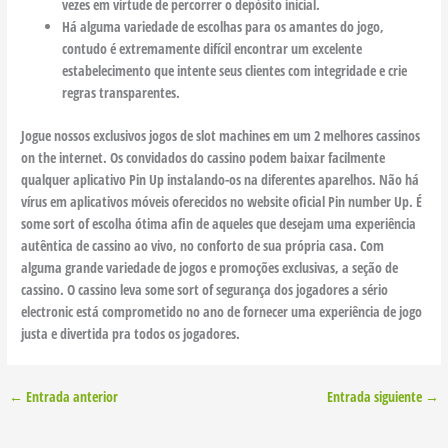
vezes em virtude de percorrer o depósito inicial.
Há alguma variedade de escolhas para os amantes do jogo,
contudo é extremamente difícil encontrar um excelente
estabelecimento que intente seus clientes com integridade e crie
regras transparentes.
Jogue nossos exclusivos jogos de slot machines em um 2 melhores cassinos
on the internet. Os convidados do cassino podem baixar facilmente
qualquer aplicativo Pin Up instalando-os na diferentes aparelhos. Não há
vírus em aplicativos móveis oferecidos no website oficial Pin number Up. É
some sort of escolha ótima afin de aqueles que desejam uma experiência
autêntica de cassino ao vivo, no conforto de sua própria casa. Com
alguma grande variedade de jogos e promoções exclusivas, a seção de
cassino. O cassino leva some sort of segurança dos jogadores a sério
electronic está comprometido no ano de fornecer uma experiência de jogo
justa e divertida pra todos os jogadores.
←
Entrada anterior
Entrada siguiente
→