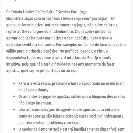
Definindo Limites De Depósito E Sessões Para Jogo
Encontre a seção com os torneios ativos e clique em “participar” em
qualquer torneio ativo. Antes de começar a jogar, não deixe de ler as
regras at the condições do muchedumbre. Clique sobre um bônus
apropriado (se houver) para ativar o sem depósito, após o qual o
operador creditará sua conta. Por exemplo, um bônus de boas-vindas só é
válido para o primeiro depósito. No perfil do jogador, o Pin-Up
disponibiliza todos os bônus ativos. A interface da Pin-Up é muito
intuitiva, pelo que não terá dificuldades not any momento de fazer
apostas, quer sejam pré-partidas ou ao vivo.
Para ir a esta seção, pressione o botão apropriado no menu main
da página primary.
Os amantes de jogos de apostas sabem que o bloqueio desses sites
não é algo incomum.
Leia as recomendações do agente sobre apostas para entender
como as apostas são feitas electronic então você definitivamente
não terá nenhum problema com isso.
O modos de demonstração estará imediatamente disponível, sem