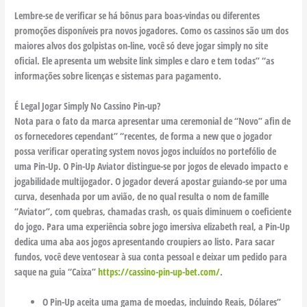
Lembre-se de verificar se há bônus para boas-vindas ou diferentes
promoções disponíveis pra novos jogadores. Como os cassinos são um dos
maiores alvos dos golpistas on-line, você só deve jogar simply no site
oficial. Ele apresenta um website link simples e claro e tem todas” “as
informações sobre licenças e sistemas para pagamento.
É Legal Jogar Simply No Cassino Pin-up?
Nota para o fato da marca apresentar uma ceremonial de “Novo” afin de
os fornecedores cependant” “recentes, de forma a new que o jogador
possa verificar operating system novos jogos incluídos no portefólio de
uma Pin-Up. O Pin-Up Aviator distingue-se por jogos de elevado impacto e
jogabilidade multijogador. O jogador deverá apostar guiando-se por uma
curva, desenhada por um avião, de no qual resulta o nom de famille
“Aviator”, com quebras, chamadas crash, os quais diminuem o coeficiente
do jogo. Para uma experiência sobre jogo imersiva elizabeth real, a Pin-Up
dedica uma aba aos jogos apresentando croupiers ao listo. Para sacar
fundos, você deve ventosear à sua conta pessoal e deixar um pedido para
saque na guia “Caixa”
https://cassino-pin-up-bet.com/
.
O Pin-Up aceita uma gama de moedas, incluindo Reais, Dólares”