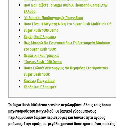
Πού Να Παίξετε Το Sugar Rush A Thousand Game Στην
Ελλάδα
🎲 Βασικές Προδιαγραφές Παιχνιδιού
Ποια Είναι Η Μέγιστη Νίκη Στο Sugar Rush Multitude Of;
Sugar Rush 1000 Demo
Κέρδη Και Πληρωμές
Πως Μπορώ Να Ενεργοποιήσω Τη Λειτουργία Μπόνους
Στο Sugar Rush 1000;
Θεματική Και Γραφικά
“Sugars Rush 1000 Demo
Ποιες Ειδικές Λειτουργίες Να Περιμένω Στο Φρουτάκι
Sugar Dash 1000;
Κανόνες Παιχνιδιού
Κέρδη Και Πληρωμές
Το Sugar Rush 1000 demo sensible περιλαμβάνει όλους τους bonus
μηχανισμούς του παιχνιδιού. Οι βασικοί γύροι μπόνους
περιλαμβάνουν δωρεάν περιστροφές και δυνατότητα αγοράς
μπόνους. Στην πράξη, σε μεγάλα χρονικά διαστήματα, ένας παίκτης