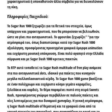
χαρακτηριστικά ή υποκαθιστούν άλλα σύμβολα για να διευκολύνουν
τη νίκη.
Πληροφορίες Παιχνιδιού:
Το Sugar Run 1000 ξεχωρίζει για τα θετικά του στοιχεία, όμως
υπάρχουν και χαρακτηριστικά, που θα μπορούσαν να βελτιωθούν,
ώστε να γίνει πιο ανταγωνιστικό. Το φρουτάκι ξεχωρίζει” “για την
ατμόσφαιρά του, όπως διαπιστώσαμε κατά την Sugar Rush 1000
αξιολόγηση, προσφέροντας προσεγμένα γραφικά όμορφα animation
και ευχάριστη μουσική υπόκρουση. Είναι πολύ αγαπητό στην Ελλάδα
σύμφωνα και με Sugar Dash 1000 κριτικες παικτών.
Το RTP αυτό τοποθετεί το Sugar Rush multitude of free play ανάμεσα
στα πιο ανταγωνιστικά slots, ιδανικό για παίκτες που κυνηγούν
μεγάλα πολλαπλασιαστικά κέρδη. Το Sugar Run 1000 game βασίζεται
σε έναν πολύχρωμο και ευχάριστο κόσμο γεμάτο καραμέλες,
ζελεδάκια και καρδιές. Το θέμα παραμένει πιστό στη σειρά Sweets
Rush, προσφέροντας γνώριμο περιβάλλον σε παλιούς παίκτες και
νέες λεπτομέρειες για πιο δυναμικό gameplay. Η γενική ατμόσφαιρα,
η Sugar Rush multitude of θεματική και τα γραφικά είναι από τα
ισχυρά στοιχεία του παιχνιδιού, που συναρπάζουν το κοινό και το