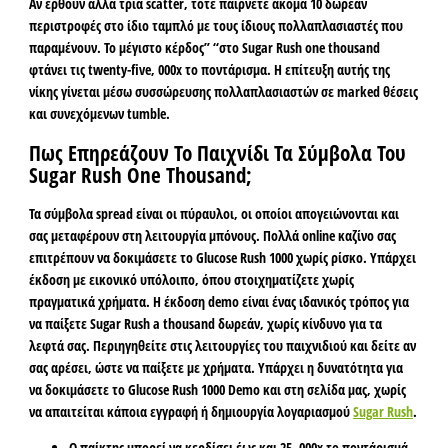
Αν έρθουν άλλα τρία scatter, τότε παίρνετε ακόμα 10 δωρεάν
περιστροφές στο ίδιο ταμπλό με τους ίδιους πολλαπλασιαστές που
παραμένουν. Το μέγιστο κέρδος” “στο Sugar Rush one thousand
φτάνει τις twenty-five, 000x το ποντάρισμα. Η επίτευξη αυτής της
νίκης γίνεται μέσω συσσώρευσης πολλαπλασιαστών σε marked θέσεις
και συνεχόμενων tumble.
Πως Επηρεάζουν Το Παιχνίδι Τα Σύμβολα Του
Sugar Rush One Thousand;
Τα σύμβολα spread είναι οι πύραυλοι, οι οποίοι απογειώνονται και
σας μεταφέρουν στη λειτουργία μπόνους. Πολλά online καζίνο σας
επιτρέπουν να δοκιμάσετε το Glucose Rush 1000 χωρίς ρίσκο. Υπάρχει
έκδοση με εικονικό υπόλοιπο, όπου στοιχηματίζετε χωρίς
πραγματικά χρήματα. Η έκδοση demo είναι ένας ιδανικός τρόπος για
να παίξετε Sugar Rush a thousand δωρεάν, χωρίς κίνδυνο για τα
λεφτά σας. Περιηγηθείτε στις λειτουργίες του παιχνιδιού και δείτε αν
σας αρέσει, ώστε να παίξετε με χρήματα. Υπάρχει η δυνατότητα για
να δοκιμάσετε το Glucose Rush 1000 Demo και στη σελίδα μας, χωρίς
να απαιτείται κάποια εγγραφή ή δημιουργία λογαριασμού
Sugar Rush
.
Ο παίκτης μπορεί να κερδίσει έως και 25. 000x το ποντάρισμά