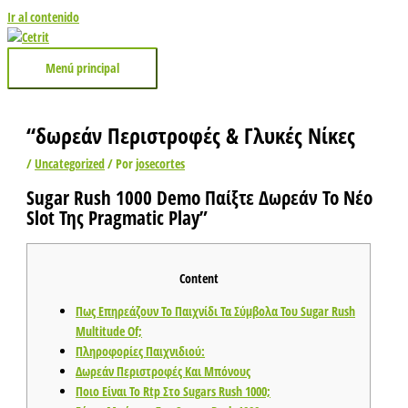
Ir al contenido
Menú principal
“δωρεάν Περιστροφές & Γλυκές Νίκες
/
Uncategorized
/ Por
josecortes
Sugar Rush 1000 Demo Παίξτε Δωρεάν Το Νέο
Slot Της Pragmatic Play”
Content
Πως Επηρεάζουν Το Παιχνίδι Τα Σύμβολα Του Sugar Rush
Multitude Of;
Πληροφορίες Παιχνιδιού:
Δωρεάν Περιστροφές Και Μπόνους
Ποιο Είναι Το Rtp Στο Sugars Rush 1000;