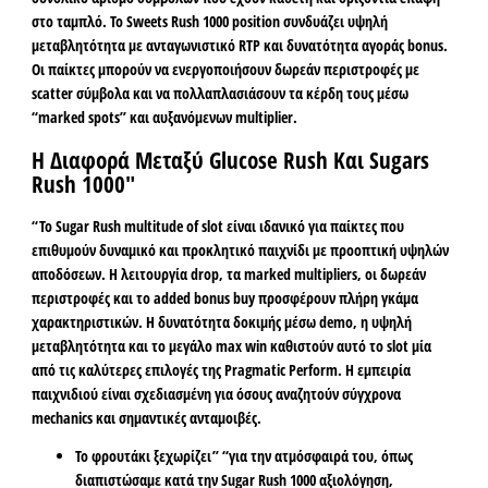
στο ταμπλό. Το Sweets Rush 1000 position συνδυάζει υψηλή
μεταβλητότητα με ανταγωνιστικό RTP και δυνατότητα αγοράς bonus.
Οι παίκτες μπορούν να ενεργοποιήσουν δωρεάν περιστροφές με
scatter σύμβολα και να πολλαπλασιάσουν τα κέρδη τους μέσω
“marked spots” και αυξανόμενων multiplier.
Η Διαφορά Μεταξύ Glucose Rush Και Sugars
Rush 1000″
“Το Sugar Rush multitude of slot είναι ιδανικό για παίκτες που
επιθυμούν δυναμικό και προκλητικό παιχνίδι με προοπτική υψηλών
αποδόσεων. Η λειτουργία drop, τα marked multipliers, οι δωρεάν
περιστροφές και το added bonus buy προσφέρουν πλήρη γκάμα
χαρακτηριστικών. Η δυνατότητα δοκιμής μέσω demo, η υψηλή
μεταβλητότητα και το μεγάλο max win καθιστούν αυτό το slot μία
από τις καλύτερες επιλογές της Pragmatic Perform. Η εμπειρία
παιχνιδιού είναι σχεδιασμένη για όσους αναζητούν σύγχρονα
mechanics και σημαντικές ανταμοιβές.
Το φρουτάκι ξεχωρίζει” “για την ατμόσφαιρά του, όπως
διαπιστώσαμε κατά την Sugar Rush 1000 αξιολόγηση,