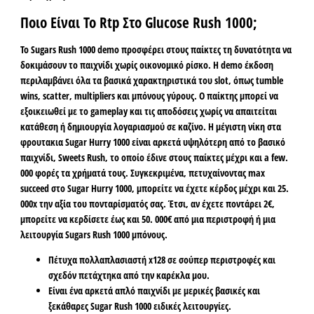
Ποιο Είναι Το Rtp Στο Glucose Rush 1000;
Το Sugars Rush 1000 demo προσφέρει στους παίκτες τη δυνατότητα να
δοκιμάσουν το παιχνίδι χωρίς οικονομικό ρίσκο. Η demo έκδοση
περιλαμβάνει όλα τα βασικά χαρακτηριστικά του slot, όπως tumble
wins, scatter, multipliers και μπόνους γύρους. Ο παίκτης μπορεί να
εξοικειωθεί με το gameplay και τις αποδόσεις χωρίς να απαιτείται
κατάθεση ή δημιουργία λογαριασμού σε καζίνο. Η μέγιστη νίκη στα
φρουτακια Sugar Hurry 1000 είναι αρκετά υψηλότερη από το βασικό
παιχνίδι, Sweets Rush, το οποίο έδινε στους παίκτες μέχρι και a few.
000 φορές τα χρήματά τους. Συγκεκριμένα, πετυχαίνοντας max
succeed στο Sugar Hurry 1000, μπορείτε να έχετε κέρδος μέχρι και 25.
000x την αξία του πονταρίσματός σας. Έτσι, αν έχετε ποντάρει 2€,
μπορείτε να κερδίσετε έως και 50. 000€ από μια περιστροφή ή μια
λειτουργία Sugars Rush 1000 μπόνους.
Πέτυχα πολλαπλασιαστή x128 σε σούπερ περιστροφές και
σχεδόν πετάχτηκα από την καρέκλα μου.
Είναι ένα αρκετά απλό παιχνίδι με μερικές βασικές και
ξεκάθαρες Sugar Rush 1000 ειδικές λειτουργίες.