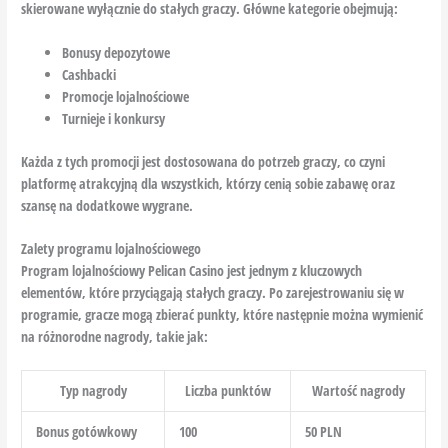
skierowane wyłącznie do stałych graczy. Główne kategorie obejmują:
Bonusy depozytowe
Cashbacki
Promocje lojalnościowe
Turnieje i konkursy
Każda z tych promocji jest dostosowana do potrzeb graczy, co czyni
platformę atrakcyjną dla wszystkich, którzy cenią sobie zabawę oraz
szansę na dodatkowe wygrane.
Zalety programu lojalnościowego
Program lojalnościowy Pelican Casino jest jednym z kluczowych
elementów, które przyciągają stałych graczy. Po zarejestrowaniu się w
programie, gracze mogą zbierać punkty, które następnie można wymienić
na różnorodne nagrody, takie jak:
Typ nagrody
Liczba punktów
Wartość nagrody
Bonus gotówkowy
100
50 PLN