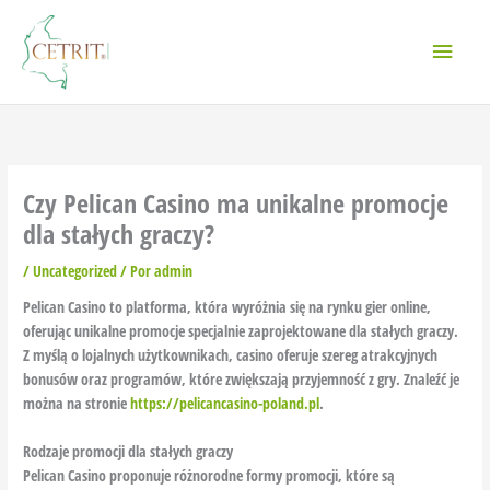
Ir
Menú
al
contenido
princi
Czy Pelican Casino ma unikalne promocje
dla stałych graczy?
/
Uncategorized
/ Por
admin
Pelican Casino to platforma, która wyróżnia się na rynku gier online,
oferując unikalne promocje specjalnie zaprojektowane dla stałych graczy.
Z myślą o lojalnych użytkownikach, casino oferuje szereg atrakcyjnych
bonusów oraz programów, które zwiększają przyjemność z gry. Znaleźć je
można na stronie
https://pelicancasino-poland.pl
.
Rodzaje promocji dla stałych graczy
Pelican Casino proponuje różnorodne formy promocji, które są