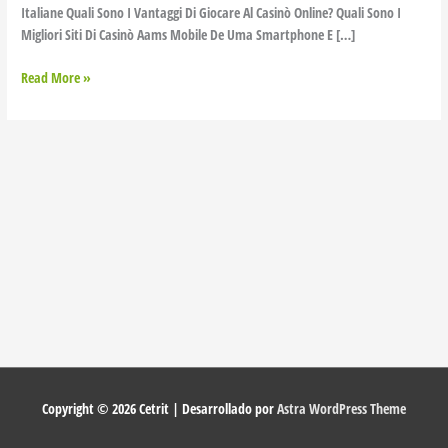
Italiane Quali Sono I Vantaggi Di Giocare Al Casinò Online? Quali Sono I
Migliori Siti Di Casinò Aams Mobile De Uma Smartphone E […]
Read More »
Copyright © 2026
Cetrit
| Desarrollado por
Astra WordPress Theme