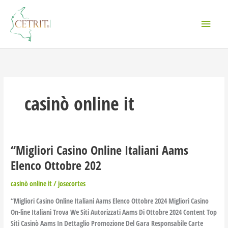
Ir
Menú
al
contenido
princi
casinò online it
“Migliori Casino Online Italiani Aams
“Migliori
Casino
Elenco Ottobre 202
Online
Italiani
casinò online it
/
josecortes
Aams
“Migliori Casino Online Italiani Aams Elenco Ottobre 2024 Migliori Casino
Elenco
On-line Italiani Trova We Siti Autorizzati Aams Di Ottobre 2024 Content Top
Ottobre
Siti Casinò Aams In Dettaglio Promozione Del Gara Responsabile Carte
202