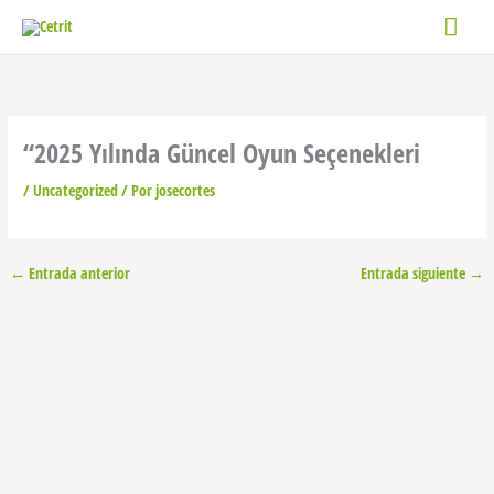
Ir
Men
al
contenido
princ
“2025 Yılında Güncel Oyun Seçenekleri
/
Uncategorized
/ Por
josecortes
←
Entrada anterior
Entrada siguiente
→