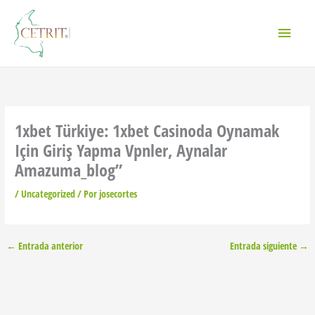
Ir
Menú
al
contenido
princi
1xbet Türkiye: 1xbet Casinoda Oynamak
Için Giriş Yapma Vpnler, Aynalar
Amazuma_blog”
/
Uncategorized
/ Por
josecortes
←
Entrada anterior
Entrada siguiente
→