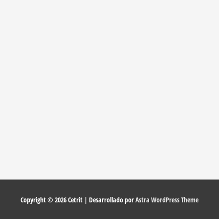
Copyright © 2026
Cetrit
| Desarrollado por
Astra WordPress Theme