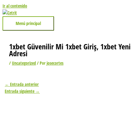
Ir al contenido
Menú principal
1xbet Güvenilir Mi 1xbet Giriş, 1xbet Yeni
Adresi
/
Uncategorized
/ Por
josecortes
←
Entrada anterior
Entrada siguiente
→