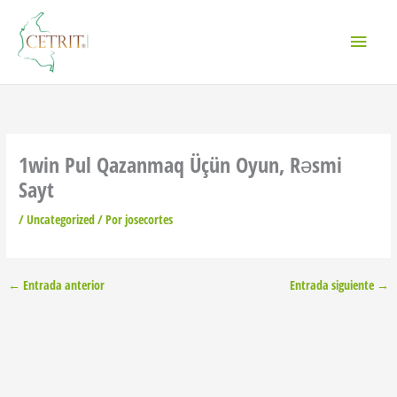
Ir
Menú
al
contenido
princi
1win Pul Qazanmaq Üçün Oyun, Rəsmi
Sayt
/
Uncategorized
/ Por
josecortes
←
Entrada anterior
Entrada siguiente
→