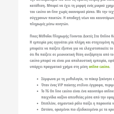
κατάθεση. Μπορεί να έχει τη μορφή ενός μικρού χρημα
του casino on-line χωρίς οικονομικό ρίσκο. Με την τε
σύγχρονων παικτών. Η αποδοχή νέων και καινοτόμων 
πληρωμές μέσω κινητών.
Ποιες Μέθοδοι Πληρωμής Γίνονται Δεκτές Στα Online Κ
Η εμπειρία μας εγγυάται μία πλήρη και στοχευμένη π
μπορείτε να παίζετε έξυπνα για να ελαχιστοποιείτε 
ότι θα παίζετε σε μειονεκτική θέση ανεξάρτητα από τ
casino μπορεί να είναι μια απολαυστική εμπειρία, εφό
υπάρχει πραγματικό χρήμα στη μέση
online casino
.
Σύμφωνα με τη μυθολογία, το πόκερ ξεκίνησε 
Όταν ένας VIP παίκτης στέλνει έγγραφα, περιμέ
Το TG On line casino είναι ένα καινοτόμο onl
παιχνίδια καζίνο απευθείας μέσα από την εφ
Επιπλέον, σημαντικό ρόλο παίζει η παρουσία 
Ωστόσο, ορισμένοι πιο εξειδικευμένοι με τα κρ