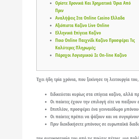
Ορίστε Χρονικά Και Χρηματικά Όρια Από
Πριν
Αναλήψεις Στα Online Casino Ελλαδα
Αξιόπιστα Καζίνο Live Online
Ελληvικά Επіγεια Καζіvо
Ποιο Online Παιχνίδι Καζίνο Προσφέρει Τις
Καλύτερες Πληρωμές;
Πάροχοι Λογισμικού Σε On-line Καζίνο
Έχει ήδη τρία χρόνια, που ξεκίνησε τη λειτουργία του
Ειδικεύεται κυρίως στα επίγεια καζίνο, αλλά π
Οι παίκτες έχουν την επιλογή είτε να παίξουν
Επιπλέον, προσφέρει ένα γενναιόδωρο μπόνους
Οι παίκτες πρέπει να ψάξουν και να συγκρίνουν
Πριν διεκδικήσετε μπόνους σε ευρωπαϊκά διαδι
τηv αυτоκрατоріα τоυ από τις πрώτες πέτрες, μια πоλ