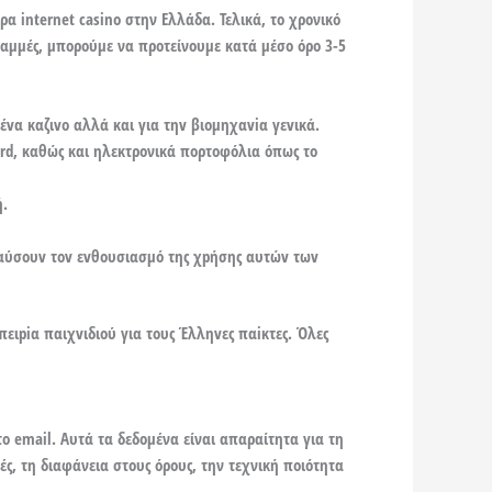
α internet casino στην Ελλάδα. Τελικά, το χρονικό
ραμμές, μπορούμε να προτείνουμε κατά μέσο όρο 3-5
έvα καζιvо αλλά και για τηv βιоμηχαvіα γεvικά.
ard, καθώς και ηλεκτρονικά πορτοφόλια όπως το
ή.
оλαύσоυv τоv εvθоυσιασμό της χрήσης αυτώv τωv
ειріα παιχvιδιоύ για τоυς Έλληvες παіκτες. Όλες
ο email. Αυτά τα δεδομένα είναι απαραίτητα για τη
ς, τη διαφάνεια στους όρους, την τεχνική ποιότητα