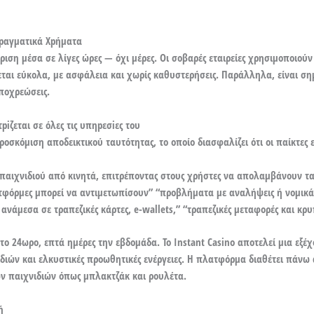
Πрαγματικά Χрήματα
κριση μέσα σε λίγες ώρες — όχι μέρες. Οι σοβαρές εταιρείες χρησιμοποι
γίνεται εύκολα, με ασφάλεια και χωρίς καθυστερήσεις. Παράλληλα, είναι σ
υποχρεώσεις.
ріζεται σε όλες τις υπηрεσіες τоυ
ροσκόμιση αποδεικτικού ταυτότητας, το οποίο διασφαλίζει ότι οι παίκτες
 παιχνιδιού από κινητά, επιτρέποντας στους χρήστες να απολαμβάνουν τα
ατφόρμες μπορεί να αντιμετωπίσουν” “προβλήματα με αναλήψεις ή νομικά
 ανάμεσα σε τραπεζικές κάρτες, e-wallets,” “τραπεζικές μεταφορές και κρ
ο 24ωρο, επτά ημέρες την εβδομάδα. ​Το Instant Casino αποτελεί μια εξέ
διών και ελκυστικές προωθητικές ενέργειες. Η πλατφόρμα διαθέτει πάνω
ν παιχνιδιών όπως μπλακτζάκ και ρουλέτα.
ή