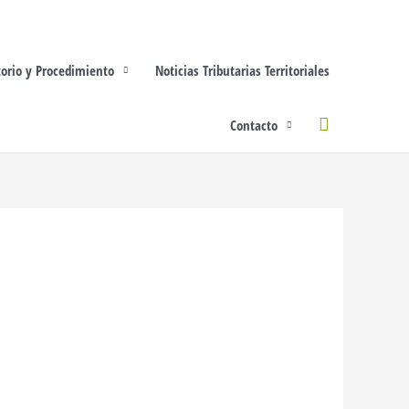
orio y Procedimiento
Noticias Tributarias Territoriales
Buscar
Contacto