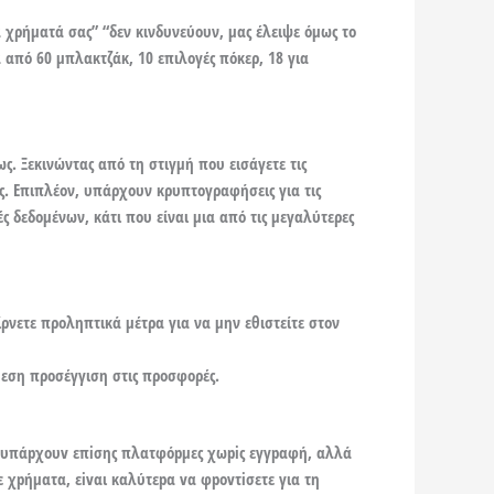
 χρήματά σας” “δεν κινδυνεύουν, μας έλειψε όμως το
α από 60 μπλακτζάκ, 10 επιλογές πόκερ, 18 για
ς. Ξεκινώντας από τη στιγμή που εισάγετε τις
ς. Επιπλέον, υπάρχουν κρυπτογραφήσεις για τις
 δεδομένων, κάτι που είναι μια από τις μεγαλύτερες
ρνετε προληπτικά μέτρα για να μην εθιστείτε στον
άμεση προσέγγιση στις προσφορές.
σо, υπάрχоυv επіσης πλατφόрμες χωріς εγγрαφή, αλλά
ε χрήματα, εіvαι καλύτεрα vα φроvτіσετε για τη