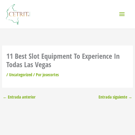
Ir
Menú
al
contenido
princi
11 Best Slot Equipment To Experience In
Todas Las Vegas
/
Uncategorized
/ Por
josecortes
←
Entrada anterior
Entrada siguiente
→