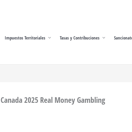
Impuestos Territoriales
Tasas y Contribuciones
Sancionat
os Canada 2025 Real Money Gambling