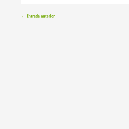
←
Entrada anterior