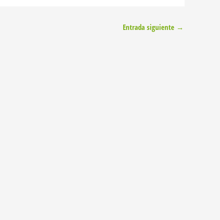
Entrada siguiente
→