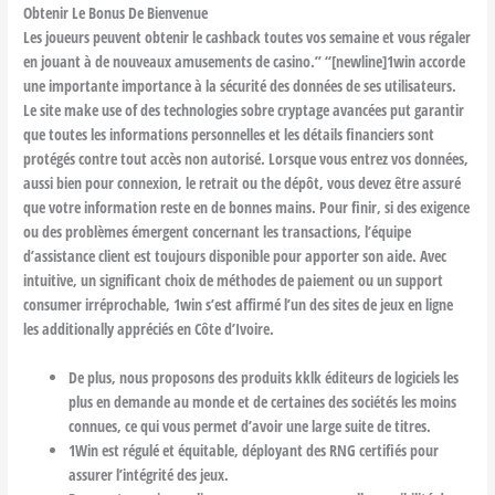
Obtenir Le Bonus De Bienvenue
Les joueurs peuvent obtenir le cashback toutes vos semaine et vous régaler
en jouant à de nouveaux amusements de casino.” “[newline]1win accorde
une importante importance à la sécurité des données de ses utilisateurs.
Le site make use of des technologies sobre cryptage avancées put garantir
que toutes les informations personnelles et les détails financiers sont
protégés contre tout accès non autorisé. Lorsque vous entrez vos données,
aussi bien pour connexion, le retrait ou the dépôt, vous devez être assuré
que votre information reste en de bonnes mains. Pour finir, si des exigence
ou des problèmes émergent concernant les transactions, l’équipe
d’assistance client est toujours disponible pour apporter son aide. Avec
intuitive, un significant choix de méthodes de paiement ou un support
consumer irréprochable, 1win s’est affirmé l’un des sites de jeux en ligne
les additionally appréciés en Côte d’Ivoire.
De plus, nous proposons des produits kklk éditeurs de logiciels les
plus en demande au monde et de certaines des sociétés les moins
connues, ce qui vous permet d’avoir une large suite de titres.
1Win est régulé et équitable, déployant des RNG certifiés pour
assurer l’intégrité des jeux.