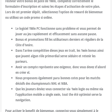
recevoir votre bonus de juste de 1Win, complétez correctement le
formulaire d’inscription et suivez les étapes d’activation de votre plan.
Lors de cet premier dépôt, sélectionnez l’option de reward de bienvenue
ou utilisez un code promo si online.
Le logiciel 1Win PC fonctionne sans problème et vous permet de
jouer au jeu rapidement et efficacement sans aucune pause.
Bonus et promotions fill les utilisateurs derniers et réguliers de la
Côte d’Ivoire.
Dans l’arène compétitive dieses jeux en trait, les 1win bonus ainsi
que jouent algun rôle primordial serve séduire et retenir les
parieurs.
Avoir un compte représente une exigence, donc vous devez d’abord
en créer el.
Nous proposons également para bonnes cotes pour les matchs
décisifs des championnats NHL et NBA.
Que les joueurs deviez vous connecter via 1win login ou même via
l’application mobile a single xwin, tout the été optimisé serve la
navigation.
Pour activer le benefit de bienvenue, connectez-vous simplement à le