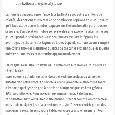
application à are generally caisse.
Les joueurs peuvent aimer l’interface brillante avec votre grande roue
colorée, des options étiquetées et de nombreuses options de mise. Tout ce
qu’il faut est de placer la mise, appuyer sur the bouton afin para tourner
la spirale. L’application mobile se révèle être une excellente alternative au
jeu equiparable navigateur. Vous seul pouvez évaluer intégraux les
avantages de chacune des façons de jouer. Cependant, nous avons compilé
une courte liste des meilleures qualités de chacun d’eux afin que les joueurs
puissiez au moins les comprendre approximativement.
Est-ce Que 1win Offre Un Reward De Bienvenue Aux Nouveaux Joueurs En
Côte D’ivoire?
Lisez as well as d’informations dans des sections ci-dessous serve des
informations plus utiles. La société a rendu probable le placement sobre
n’importe quel type de pari à partir de n’importe quel endroit grâce à
1Win app officielle. Pour accéder aux amusements, téléchargez
l’application 1Win ou utilisez le site mobile. Créez el compte ou connectez-
vous, puis naviguez jusqu’à la section de casino” “serve choisir parmi des
machines à sous, les jeux sobre table, ou votre casino en primary. Pour