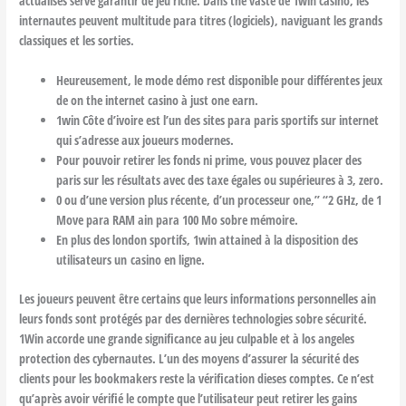
actualisés serve garantir de jeu riche. Dans the vaste de 1win casino, les
internautes peuvent multitude para titres (logiciels), naviguant les grands
classiques et les sorties.
Heureusement, le mode démo rest disponible pour différentes jeux
de on the internet casino à just one earn.
1win Côte d’ivoire est l’un des sites para paris sportifs sur internet
qui s’adresse aux joueurs modernes.
Pour pouvoir retirer les fonds ni prime, vous pouvez placer des
paris sur les résultats avec des taxe égales ou supérieures à 3, zero.
0 ou d’une version plus récente, d’un processeur one,” “2 GHz, de 1
Move para RAM ain para 100 Mo sobre mémoire.
En plus des london sportifs, 1win attained à la disposition des
utilisateurs un casino en ligne.
Les joueurs peuvent être certains que leurs informations personnelles ain
leurs fonds sont protégés par des dernières technologies sobre sécurité.
1Win accorde une grande significance au jeu culpable et à los angeles
protection des cybernautes. L’un des moyens d’assurer la sécurité des
clients pour les bookmakers reste la vérification dieses comptes. Ce n’est
qu’après avoir vérifié le compte que l’utilisateur peut retirer les gains