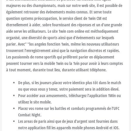
majeures ou des championnats, mais sur notre web site, il est possible de
également retrouver des événements moins connus. Et serve toute
question systems préoccupation, le service client de 1win CM est
éternellement à aider, sobre fournissant des réponses et un d’une grande
aide serve les utilisateurs. Le site 1win com online est méthodiquement
organisé, une diversité de sports ainsi que d’événements sur lesquels
parier. Avec” “los angeles fonction 1win, même les nouveau utilisateurs
trouveront l’enregistrement ainsi que la navigation discretos et rapides.
Les passionnés de rome sportifs qui préfèrent parier en déplacement
peuvent tourner vers la mobile 1win ou la 1vin pour avoir à leurs comptes
à tout moment, durante tout lieu, durante utilisant téléphone.
De plus, si les joueurs placez votre identico plus tôt dans le match
ou que vous vous y tenez, votre paiement sera in addition élevé.
Pour accéder aux amusements, téléchargez l’application 1Win ou
utilisez le site mobile.
Placez vos rome sur les battles et combats programmés de l’UFC
Combat Night.
Les areas de paris ainsi que de jeux d’argent sont fournies dans
notre application fill les appareils mobile phones Android et iOS.