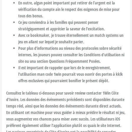
En outre, algun point important put retirer de l’argent est la
vérification du compte ain le respect des exigences de mise pour
tous des bonus.
Ce jeu conviendra à les familles qui peuvent penser
stratégiquement et apprécier la saveur de l’excitation.
Avec ce bookmaker, je trouve éternellement un match systems un
jeu en allant sur lequel je souhaite parier.
Pour plus d’informations au niveau des protocoles sobre sécurité
internes, les joueurs pouvez consulter les Conditions d’utilisation ni
site ou una section Questions Fréquemment Posées.
Il est important de rappeler que lors de le enregistrement,
l’utilisation man code 1win pourrait vous ouvrir des portes à kklk
offres exclusives qui pourraient bonifier le présent dépôt.
Consultez le tableau ci-dessous pour savoir review contacter 1Win Côte
d’Ivoire. Les données des événements précédents sont disponibles durante
temps réel, ainsi que les données des événements durante direct actuels.
En utilisant cet machine pour vous guider à mieux prédire le résultat ni jeu,
vous augmentez vos chances para miser avec succès. Les utilisateurs iOS
préfèrent également utiliser l’application plutôt os quais le site Internet.
Les parieurs enregistrés de Côte d’Ivoire ont la possibilité de regarder