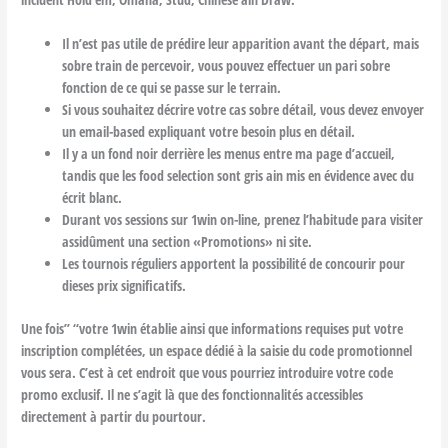
Il n’est pas utile de prédire leur apparition avant the départ, mais
sobre train de percevoir, vous pouvez effectuer un pari sobre
fonction de ce qui se passe sur le terrain.
Si vous souhaitez décrire votre cas sobre détail, vous devez envoyer
un email-based expliquant votre besoin plus en détail.
Il y a un fond noir derrière les menus entre ma page d’accueil,
tandis que les food selection sont gris ain mis en évidence avec du
écrit blanc.
Durant vos sessions sur 1win on-line, prenez l’habitude para visiter
assidûment una section «Promotions» ni site.
Les tournois réguliers apportent la possibilité de concourir pour
dieses prix significatifs.
Une fois” “votre 1win établie ainsi que informations requises put votre
inscription complétées, un espace dédié à la saisie du code promotionnel
vous sera. C’est à cet endroit que vous pourriez introduire votre code
promo exclusif. Il ne s’agit là que des fonctionnalités accessibles
directement à partir du pourtour.