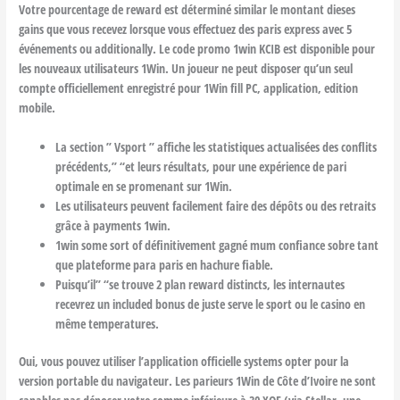
Votre pourcentage de reward est déterminé similar le montant dieses
gains que vous recevez lorsque vous effectuez des paris express avec 5
événements ou additionally. Le code promo 1win KCIB est disponible pour
les nouveaux utilisateurs 1Win. Un joueur ne peut disposer qu’un seul
compte officiellement enregistré pour 1Win fill PC, application, edition
mobile.
La section ” Vsport ” affiche les statistiques actualisées des conflits
précédents,” “et leurs résultats, pour une expérience de pari
optimale en se promenant sur 1Win.
Les utilisateurs peuvent facilement faire des dépôts ou des retraits
grâce à payments 1win.
1win some sort of définitivement gagné mum confiance sobre tant
que plateforme para paris en hachure fiable.
Puisqu’il” “se trouve 2 plan reward distincts, les internautes
recevrez un included bonus de juste serve le sport ou le casino en
même temperatures.
Oui, vous pouvez utiliser l’application officielle systems opter pour la
version portable du navigateur. Les parieurs 1Win de Côte d’Ivoire ne sont