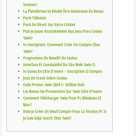
Sociaux?
La Plateforme Se Révèle Être Généreuse En Bonus
Paris Télévisés
Paris En Direct Sur Votre Cricket
Puis-je Jouer Gratuitement Aux Jeux Para Casino
1win?
In Inscription: Comment Créer Un Compte Chez
1win?
Programme De Benefit De Casino
Interface Et Convivialité Du Site Web 1win Ci
In Guess En Côte D’ivoire – Inscription Ci Compte
Jeux De Crash Sobre Casino
Code Promo 1win 2024 ᐉ Utilisez Kcib
Les Bonus Ou Promotions Sur 1win Côte D’ivoire
Comment Télécharger 1win Pour Pc Windows Et
Mac?
Dois-je Créer Un Neuf Compte Pour La Version Pc Si
Je Suis Déjà Inscrit Chez 1win?