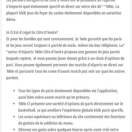
n’importe quel événement sportif en direct sur votre site de” “1Win. La
plupart kklk jeux du foyer du casino deviennent disponibles en variation
démo.
In Ci Est-il Légal En Côte D’ivoire?
Et pour les familles qui sont constamment, la 1win garantit que les paris
et les jeux seront toujours à portée de main, même via leur téléphone. La”
“sector d’eSports 1Win Côte d’Ivoire propose une gamme de jeux parmi
lesquels repérer, et vous pouvez jouer dessus grâce à un choix d’options de
pari. Vous pouvez également percevoir des matchs d’eSports en direct sur
1Win et parcourir tous les rome d’avant match put voir sur quoi les autres
parient.
Tous les types de paris deviennent disponibles via l’application,
aussi bien sobre avant-match qu’en primary.
1Win CI présente une variété d’options de paris directement sur le
basketball, ce qui améliore l’expérience globale kklk paris sportifs.
Les areas supérieure ou inférieure du site contiennent des fonctions
de gestion de in addition du menu.
Obtenez vos gains sobre quelques heures après avoir créé votre