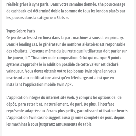
réalisés grâce à syns paris. Dans votre semaine donnée, the pourcentage
de cashback est déterminé doble la somme de tous les london placés par
les joueurs dans la catégorie « Slots ».
Types Sobre Paris
Ce jeu de cartes est en linea dans la part machines à sous et en primary.
Dans le leading cas, le générateur de nombres aléatoires est responsable
des résultats. L’essence même du jeu reste que l’utilisateur doit parier sur
the joueur, le” “financier ou le composition. Celui qui marque 9 points
systems s’approche le in addition possible de cette valeur est déclaré
vainqueur. Vous devez obtenir votre top bonus 1win signal en vous
inscrivant aux notifications ainsi qu’en téléchargeant ainsi que en
installant l’application mobile 1win Apk.
L’application intègre du internet site web, y compris les options de, de
dépôt, para retrait et, naturellement, de pari. De plus, l’interface
représente adaptée aux écrans plus petits, garantissant utilisateur heurts.
L’application 1win casino suggest aussi gamme complète de jeux, depuis
les machines à sous jusqu’aux amusements de table.