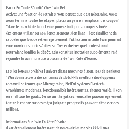
Parier En Toute Sécurité Chez 1win Bet
Activez una fonction de retrait si vous pensez que c’est nécessaire. Après
avoir terminé toutes les étapes, placez un pari en remplissant el coupon”
“dans le marché de lequel vous pouvez indiquer la coupe estimée, et
également utiliser ou non l’encaissement si en linea. Il est significant de
rappeler que lors de cet enregistrement, l’utilisation ni code 1win pourrait
vous ouvrir des portes à dieses offres exclusives quel professionnel
pourraient bonifier le dépôt. Cela constitue incitation supplémentaire à
rejoindre la communauté croissante de 1win Côte d’Ivoire.
Et si les joueurs préférez l’univers dieses machines à sous, pas de panique!
1Win donne accès à des centaines de slots kklk meilleurs développeurs
comme il se trouve que Microgaming, NetEnt systems Playtech.
Graphismes modernes, fonctionnalités intéressantes, thèmes variés, il con
en a fill tous les goûts. Cerise sur the gâteau, vous allez pouvoir également
tenter le chance sur des méga jackpots progressifs pouvant dépasser des
millions.
Informations Sur 1win En Côte D’ivoire
Il est éternellement intéressant de percevoir les matchs kklk ligues