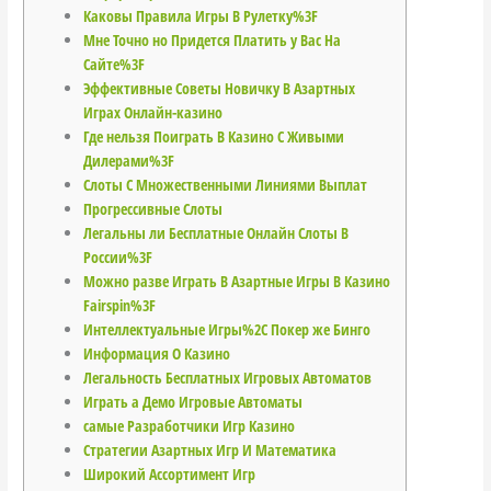
Каковы Правила Игры В Рулетку%3F
Мне Точно но Придется Платить у Вас На
Сайте%3F
Эффективные Советы Новичку В Азартных
Играх Онлайн-казино
Где нельзя Поиграть В Казино С Живыми
Дилерами%3F
Слоты С Множественными Линиями Выплат
Прогрессивные Слоты
Легальны ли Бесплатные Онлайн Слоты В
России%3F
Можно разве Играть В Азартные Игры В Казино
Fairspin%3F
Интеллектуальные Игры%2C Покер же Бинго
Информация O Казино
Легальность Бесплатных Игровых Автоматов
Играть а Демо Игровые Автоматы
самые Разработчики Игр Казино
Стратегии Азартных Игр И Математика
Широкий Ассортимент Игр