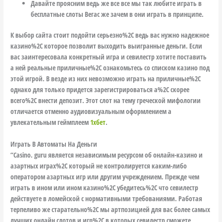
Давайте проясним ведь же все все мы так любите играть в
бесплатные слоты Вегас же зачем в они играть в принципе.
К выбор сайта стоит подойти серьезно%2C ведь вас нужно надежное
казино%2C которое позволит выходить выигранные деньги. Если
вас заинтересовала конкретный игра и севилестр хотите поставить
а ней реальные приличные%2C ознакомьтесь со списком казино под
этой игрой. В везде из них невозможно играть на приличные%2C
однако для только придется зарегистрироваться а%2C скорее
всего%2C внести депозит. Этот слот на тему греческой мифологии
отличается отменно аудиовизуальным оформлением а
увлекательным геймплеем
1хбет
.
Играть В Автоматы На Деньги
“Casino. guru является независимым ресурсом об онлайн-казино и
азартных играх%2C который не контролируется каким-либо
оператором азартных игр или другим учреждением. Прежде чем
играть в ином или ином казино%2C убедитесь%2C что севилестр
действуете в ломейской с нормативными требованиями. Работая
терпеливо же старательно%2C мы артпозицией для вас более самых
лучших онлайн слотов и игр%2C в которых севилестр сможете