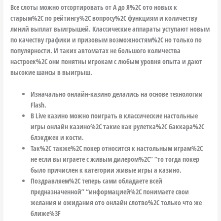
Все слоты можно отсортировать от А до Я%2C ото новых к
старым%2C по рейтингу%2C вопросу%2C функциям и количеству
линий выплат выигрышей. Классические аппараты уступают новым
по качеству графики и призовым возможностям%2C но только по
популярности. И таких автоматах не большого количества
настроек%2C они понятны игрокам с любым уровня опыта и дают
высокие шансы в выигрыш.
Изначально онлайн-казино делались на основе технологии
Flash.
В Live казино можно поиграть в классические настольные
игры онлайн казино%2C такие как рулетка%2C баккара%2C
блэкджек и кости.
Так%2C также%2C покер относится к настольным играм%2C
не если вы играете с живым дилером%2C” “то тогда покер
было причислен к категории живые игры а казино.
Поздравляем%2C теперь сами обладаете всей
предназначенной” “информацией%2C понимаете свои
желания и ожидания ото онлайн слотво%2C только что же
ближе%3F