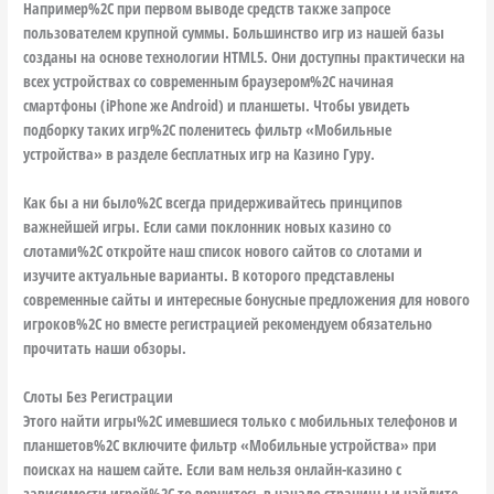
Например%2C при первом выводе средств также запросе
пользователем крупной суммы. Большинство игр из нашей базы
созданы на основе технологии HTML5. Они доступны практически на
всех устройствах со современным браузером%2C начиная
смартфоны (iPhone же Android) и планшеты. Чтобы увидеть
подборку таких игр%2C поленитесь фильтр «Мобильные
устройства» в разделе бесплатных игр на Казино Гуру.
Как бы а ни было%2C всегда придерживайтесь принципов
важнейшей игры. Если сами поклонник новых казино со
слотами%2C откройте наш список нового сайтов со слотами и
изучите актуальные варианты. В которого представлены
современные сайты и интересные бонусные предложения для нового
игроков%2C но вместе регистрацией рекомендуем обязательно
прочитать наши обзоры.
Слоты Без Регистрации
Этого найти игры%2C имевшиеся только с мобильных телефонов и
планшетов%2C включите фильтр «Мобильные устройства» при
поисках на нашем сайте. Если вам нельзя онлайн-казино с
зависимости игрой%2C то вернитесь в начало страницы и найдите