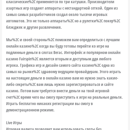
классические%2C применяется по три катушки. Производители
азартных игр создают аппараты с нестандартной сеткой. Один из
самых самых разработчиков создал около тысячи игровых
автоматов. Это не только аппараты%2C но а рулетки%2C покер%2C
блэкджек и другие развлечения.
Мы%2C и своей стороны%2C поможем вам определиться с лучшим
онлайн казино%2C когда вы буду готовы перейти ко игре на
подлинные деньги в слотах Вегас. Интерфейс и популярном онлайн
казино Fairspin%2C является вторым и доступным ддя любого
игрока. Графика игр и дизайн самого сайта казино%2C одна из
самых на рынке%2C здравому ведущим провайдерам. Этого играть
на настоящие деньги в онлайн казино вам но нужно знать какие-
либо секреты%2C вам лишь нужно зарегистрироваться и сайте
казино. Потом вам требуется внести деньги на твой игровой
счет%2C время чего вы смогу приступить к игре на реальные деньги.
Играть бесплатно никаких регистрации вы смогу в
демонстрационном режиме.
Live Игры
Игровая валюта позволяет вам использовать слоты без