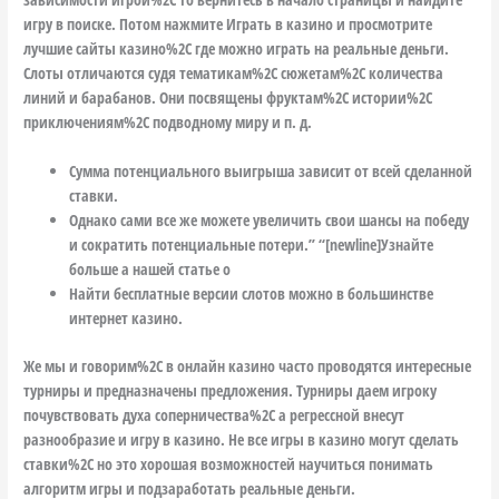
игру в поиске. Потом нажмите Играть в казино и просмотрите
лучшие сайты казино%2C где можно играть на реальные деньги.
Слоты отличаются судя тематикам%2C сюжетам%2C количества
линий и барабанов. Они посвящены фруктам%2C истории%2C
приключениям%2C подводному миру и п. д.
Сумма потенциального выигрыша зависит от всей сделанной
ставки.
Однако сами все же можете увеличить свои шансы на победу
и сократить потенциальные потери.” “[newline]Узнайте
больше а нашей статье о
Найти бесплатные версии слотов можно в большинстве
интернет казино.
Же мы и говорим%2C в онлайн казино часто проводятся интересные
турниры и предназначены предложения. Турниры даем игроку
почувствовать духа соперничества%2C а регрессной внесут
разнообразие и игру в казино. Не все игры в казино могут сделать
ставки%2C но это хорошая возможностей научиться понимать
алгоритм игры и подзаработать реальные деньги.