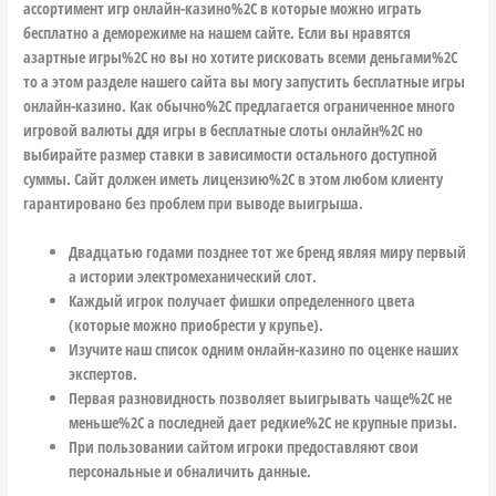
ассортимент игр онлайн-казино%2C в которые можно играть
бесплатно а деморежиме на нашем сайте. Если вы нравятся
азартные игры%2C но вы но хотите рисковать всеми деньгами%2C
то а этом разделе нашего сайта вы могу запустить бесплатные игры
онлайн-казино. Как обычно%2C предлагается ограниченное много
игровой валюты ддя игры в бесплатные слоты онлайн%2C но
выбирайте размер ставки в зависимости остального доступной
суммы. Сайт должен иметь лицензию%2C в этом любом клиенту
гарантировано без проблем при выводе выигрыша.
Двадцатью годами позднее тот же бренд являя миру первый
а истории электромеханический слот.
Каждый игрок получает фишки определенного цвета
(которые можно приобрести у крупье).
Изучите наш список одним онлайн-казино по оценке наших
экспертов.
Первая разновидность позволяет выигрывать чаще%2C не
меньше%2C а последней дает редкие%2C не крупные призы.
При пользовании сайтом игроки предоставляют свои
персональные и обналичить данные.