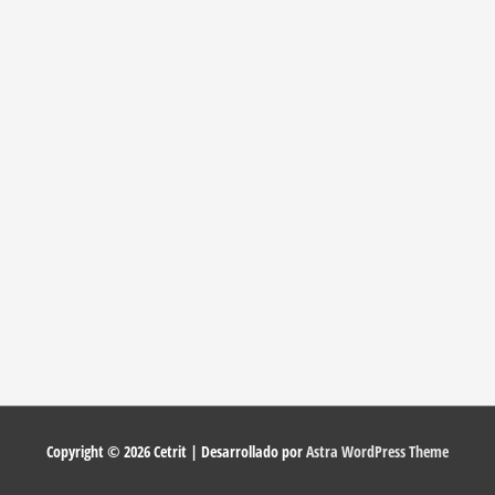
Copyright © 2026
Cetrit
| Desarrollado por
Astra WordPress Theme