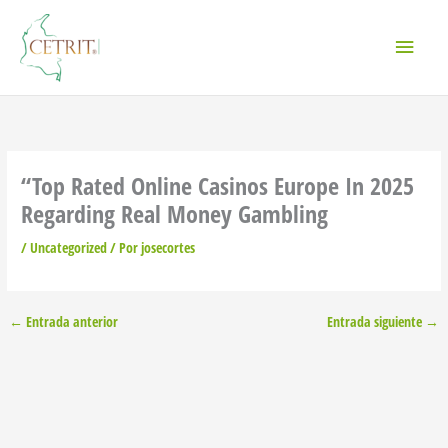
Ir
Menú
al
contenido
princi
“Top Rated Online Casinos Europe In 2025
Regarding Real Money Gambling
/
Uncategorized
/ Por
josecortes
←
Entrada anterior
Entrada siguiente
→