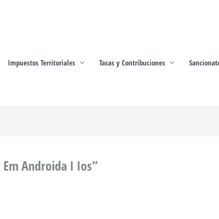
Impuestos Territoriales
Tasas y Contribuciones
Sancionat
a Em Androida I Ios”