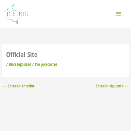
Ir
Menú
al
contenido
princi
Official Site
/
Uncategorized
/ Por
josecortes
←
Entrada anterior
Entrada siguiente
→