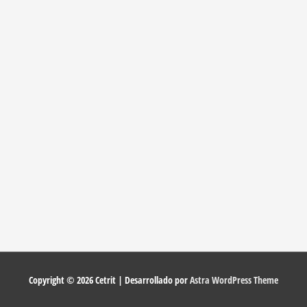
Copyright © 2026
Cetrit
| Desarrollado por
Astra WordPress Theme