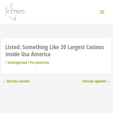
Ir
Menú
al
contenido
princi
Listed: Something Like 20 Largest Casinos
Inside Usa America
/
Uncategorized
/ Por
josecortes
←
Entrada anterior
Entrada siguiente
→