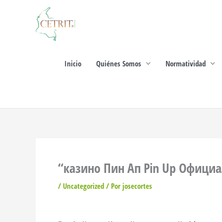
Ir
al
contenido
Inicio
Quiénes Somos
Normatividad
“казино Пин Ап Pin Up Офици
/
Uncategorized
/ Por
josecortes