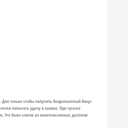
. Для только чтобы получить бездепозитный бонус
тели попытать удачу в казино. При туского
ти. Это было список из многочисленных десятков