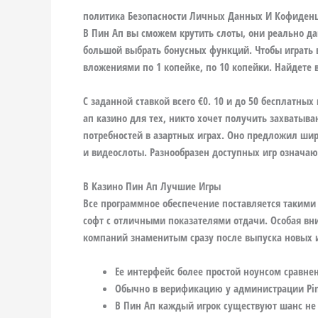
политика Безопасности Личных Данных И Кофиден
В Пин Ап вы сможем крутить слоты, они реально д
большой выбрать бонусных функций. Чтобы играть в
вложениями по 1 копейке, по 10 копейки. Найдете
С заданной ставкой всего €0. 10 и до 50 бесплатных
ап казино для тех, никто хочет получить захватыв
потребностей в азартных играх. Оно предложил широ
и видеослоты. Разнообразен доступных игр означаю
В Казино Пин Ап Лучшие Игры
Все программное обеспечение поставляется такими 
софт с отличными показателями отдачи. Особая вн
компаний знаменитым сразу после выпуска новых и
Ее интерфейс более простой ноунсом сравне
Обычно в верификацию у администрации Pin 
В Пин Ап каждый игрок существуют шанс не 