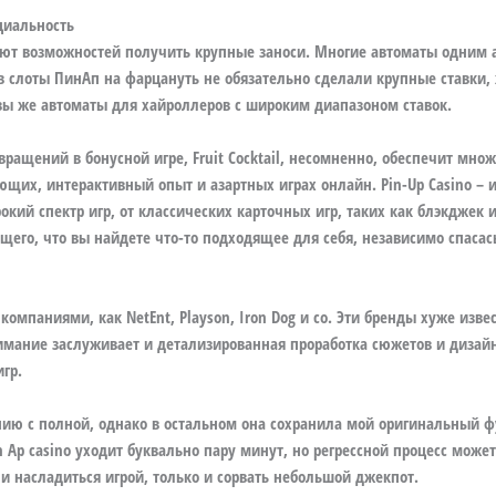
циальность
ают возможностей получить крупные заноси. Многие автоматы одним а
 слоты ПинАп на фарцануть не обязательно сделали крупные ставки, ж
 вы же автоматы для хайроллеров с широким диапазоном ставок.
 вращений в бонусной игре, Fruit Cocktail, несомненно, обеспечит мно
ающих, интерактивный опыт и азартных играх онлайн. Pin-Up Casino –
кий спектр игр, от классических карточных игр, таких как блэкджек 
щего, что вы найдете что-то подходящее для себя, независимо спаса
компаниями, как NetEnt, Playson, Iron Dog и со. Эти бренды хуже изв
имание заслуживает и детализированная проработка сюжетов и дизайн
гр.
нию с полной, однако в остальном она сохранила мой оригинальный 
Ap casino уходит буквально пару минут, но регрессной процесс может
и насладиться игрой, только и сорвать небольшой джекпот.