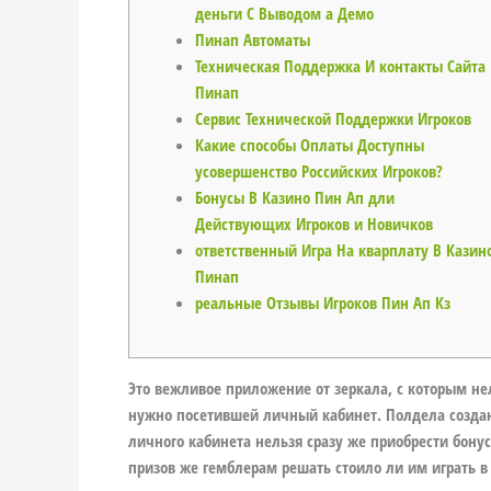
деньги С Выводом а Демо
Пинап Автоматы
Техническая Поддержка И контакты Сайта
Пинап
Сервис Технической Поддержки Игроков
Какие способы Оплаты Доступны
усовершенство Российских Игроков?
Бонусы В Казино Пин Ап дли
Действующих Игроков и Новичков
ответственный Игра На кварплату В Казин
Пинап
реальные Отзывы Игроков Пин Ап Кз
Это вежливое приложение от зеркала, с которым н
нужно посетившей личный кабинет. Полдела создан
личного кабинета нельзя сразу же приобрести бону
призов же гемблерам решать стоило ли им играть в 