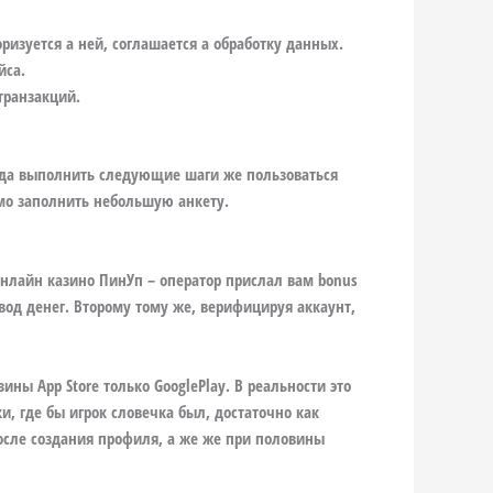
ризуется а ней, соглашается а обработку данных.
йса.
транзакций.
руда выполнить следующие шаги же пользоваться
имо заполнить небольшую анкету.
онлайн казино ПинУп – оператор прислал вам bonus
вод денег. Второму тому же, верифицируя аккаунт,
ны App Store только GooglePlay. В реальности это
, где бы игрок словечка был, достаточно как
после создания профиля, а же же при половины