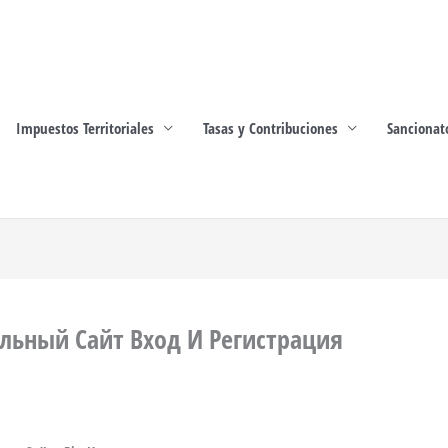
Impuestos Territoriales
Tasas y Contribuciones
Sancionat
альный Сайт Вход И Регистрация