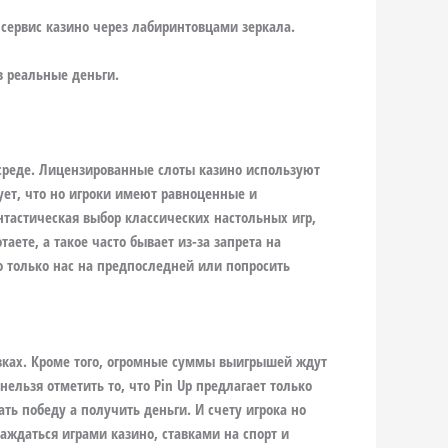
сервис казино через лабиринтовцами зеркала.
в реальные деньги.
й среде. Лицензированные слоты казино используют
ует, что но игроки имеют равноценные и
тастическая выбор классических настольных игр,
ете, а такое часто бывает из-за запрета на
о только нас на предпоследней или попросить
авках. Кроме того, огромные суммы выигрышей ждут
нельзя отметить то, что Pin Up предлагает только
ть победу а получить деньги. И счету игрока но
аждаться играми казино, ставками на спорт и