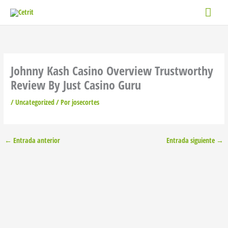
Ir
Men
al
contenido
princ
Johnny Kash Casino Overview Trustworthy
Review By Just Casino Guru
/
Uncategorized
/ Por
josecortes
←
Entrada anterior
Entrada siguiente
→