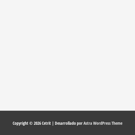
Copyright © 2026
Cetrit
| Desarrollado por
Astra WordPress Theme