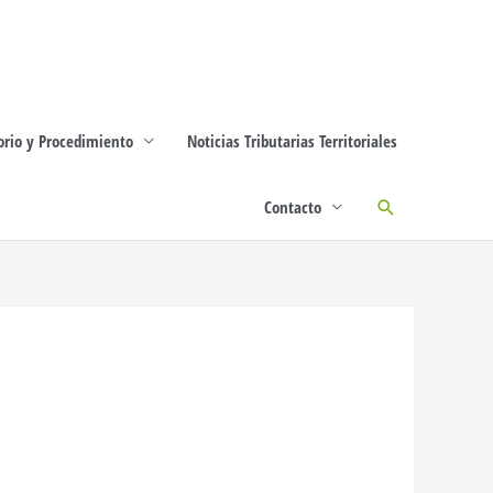
orio y Procedimiento
Noticias Tributarias Territoriales
Buscar
Contacto