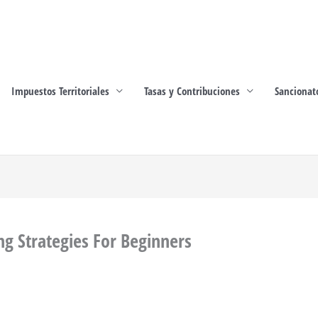
Impuestos Territoriales
Tasas y Contribuciones
Sancionat
g Strategies For Beginners