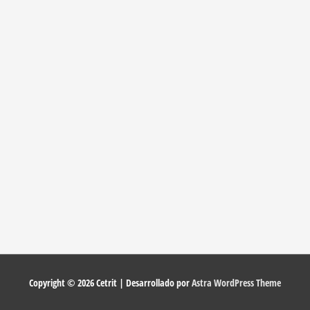
Copyright © 2026
Cetrit
| Desarrollado por
Astra WordPress Theme