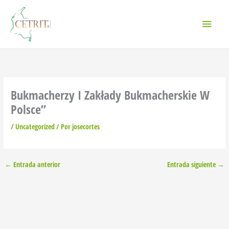
Ir
Menú
al
contenido
princi
Bukmacherzy I Zakłady Bukmacherskie W
Polsce”
/
Uncategorized
/ Por
josecortes
←
Entrada anterior
Entrada siguiente
→