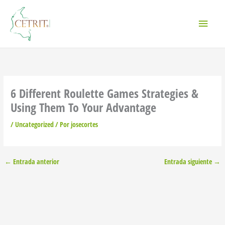
Ir
Menú
al
contenido
princi
6 Different Roulette Games Strategies &
Using Them To Your Advantage
/
Uncategorized
/ Por
josecortes
←
Entrada anterior
Entrada siguiente
→